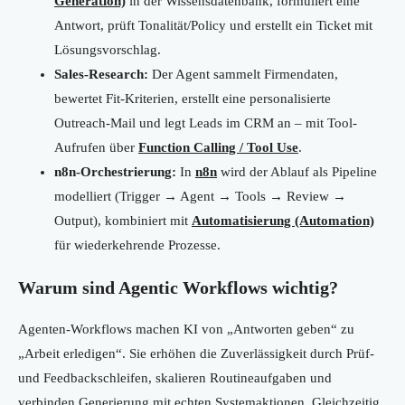
Generation)
in der Wissensdatenbank, formuliert eine
Antwort, prüft Tonalität/Policy und erstellt ein Ticket mit
Lösungsvorschlag.
Sales-Research:
Der Agent sammelt Firmendaten,
bewertet Fit-Kriterien, erstellt eine personalisierte
Outreach-Mail und legt Leads im CRM an – mit Tool-
Aufrufen über
Function Calling / Tool Use
.
n8n-Orchestrierung:
In
n8n
wird der Ablauf als Pipeline
modelliert (Trigger → Agent → Tools → Review →
Output), kombiniert mit
Automatisierung (Automation)
für wiederkehrende Prozesse.
Warum sind Agentic Workflows wichtig?
Agenten-Workflows machen KI von „Antworten geben“ zu
„Arbeit erledigen“. Sie erhöhen die Zuverlässigkeit durch Prüf-
und Feedbackschleifen, skalieren Routineaufgaben und
verbinden Generierung mit echten Systemaktionen. Gleichzeitig