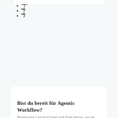
1
2
3
Bist du bereit für Agentic
Workflow?
Beantworte
5
kurze Fragen und finde heraus, wo du