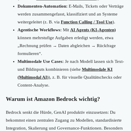
Dokumenten-Automation:
E-Mails, Tickets oder Verträge
werden zusammengefasst, klassifiziert und an Systeme
weitergeleitet (z. B. via
Function Calling / Tool Use
).
Agentische Workflows:
Mit
AI Agents (KI-Agenten)
können mehrstufige Aufgaben erledigt werden, etwa
„Rechnung prüfen → Daten abgleichen → Rückfrage
formulieren“.
Multimodale Use Cases:
Je nach Modell lassen sich Text-
und Bildinputs kombinieren (siehe
Multimodale KI
(Multimodal AI)
), z. B. für visuelle Qualitätschecks oder
Content-Analyse.
Warum ist Amazon Bedrock wichtig?
Bedrock senkt die Hürde, GenAI produktiv einzusetzen: Du
bekommst einen zentralen Zugang zu Modellen, standardisierte
Integration, Skalierung und Governance-Funktionen. Besonders