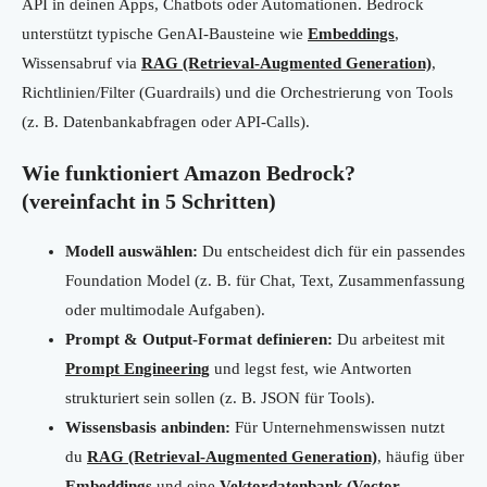
API in deinen Apps, Chatbots oder Automationen. Bedrock
unterstützt typische GenAI-Bausteine wie
Embeddings
,
Wissensabruf via
RAG (Retrieval-Augmented Generation)
,
Richtlinien/Filter (Guardrails) und die Orchestrierung von Tools
(z. B. Datenbankabfragen oder API-Calls).
Wie funktioniert Amazon Bedrock?
(vereinfacht in 5 Schritten)
Modell auswählen:
Du entscheidest dich für ein passendes
Foundation Model (z. B. für Chat, Text, Zusammenfassung
oder multimodale Aufgaben).
Prompt & Output-Format definieren:
Du arbeitest mit
Prompt Engineering
und legst fest, wie Antworten
strukturiert sein sollen (z. B. JSON für Tools).
Wissensbasis anbinden:
Für Unternehmenswissen nutzt
du
RAG (Retrieval-Augmented Generation)
, häufig über
Embeddings
und eine
Vektordatenbank (Vector