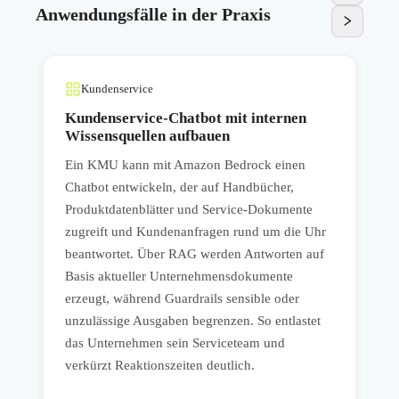
Anwendungsfälle in der Praxis
Kundenservice
Kundenservice-Chatbot mit internen
Wissensquellen aufbauen
Ein KMU kann mit Amazon Bedrock einen
Chatbot entwickeln, der auf Handbücher,
Produktdatenblätter und Service-Dokumente
P
d
zugreift und Kundenanfragen rund um die Uhr
i
e
beantwortet. Über RAG werden Antworten auf
M
Basis aktueller Unternehmensdokumente
d
erzeugt, während Guardrails sensible oder
unzulässige Ausgaben begrenzen. So entlastet
M
das Unternehmen sein Serviceteam und
s
verkürzt Reaktionszeiten deutlich.
T
.
A