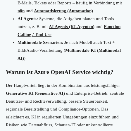
E-Mails, Tickets oder Reports – häufig in Verbindung mit
n8n
und
Automatisierung (Automation)
.
AI Agents:
Systeme, die Aufgaben planen und Tools
nutzen, z. B. mit
AI Agents (KI-Agenten)
und
Function
Calling / Tool Use
.
Multimodale Szenarien:
Je nach Modell auch Text +
Bild/Audio-Verarbeitung (
Multimodale KI (Multimodal
AI)
).
Warum ist Azure OpenAI Service wichtig?
Der Hauptvorteil liegt in der Kombination aus leistungsfähiger
Generative KI (Generative AI)
und Enterprise-Betrieb: zentrale
Benutzer- und Rechteverwaltung, bessere Steuerbarkeit,
regionale Bereitstellung und Compliance-Optionen. Das
erleichtert es, KI in regulierten Umgebungen einzuführen und
Risiken wie Datenabfluss, Schatten-IT oder unkontrollierte