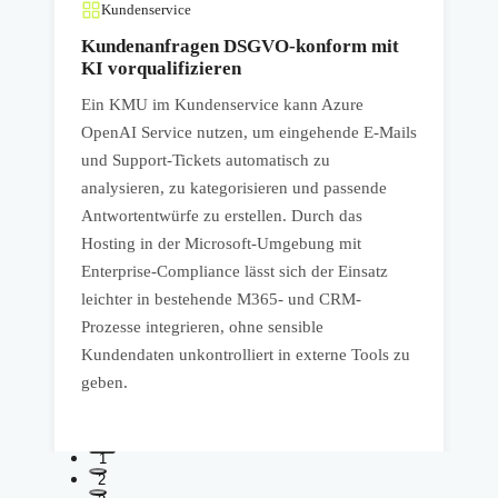
Kundenservice
Kundenanfragen DSGVO-konform mit
KI vorqualifizieren
Ein KMU im Kundenservice kann Azure
E
OpenAI Service nutzen, um eingehende E-Mails
A
und Support-Tickets automatisch zu
analysieren, zu kategorisieren und passende
K
Antwortentwürfe zu erstellen. Durch das
v
Hosting in der Microsoft-Umgebung mit
r
Enterprise-Compliance lässt sich der Einsatz
u
leichter in bestehende M365- und CRM-
Z
Prozesse integrieren, ohne sensible
M
Kundendaten unkontrolliert in externe Tools zu
geben.
1
2