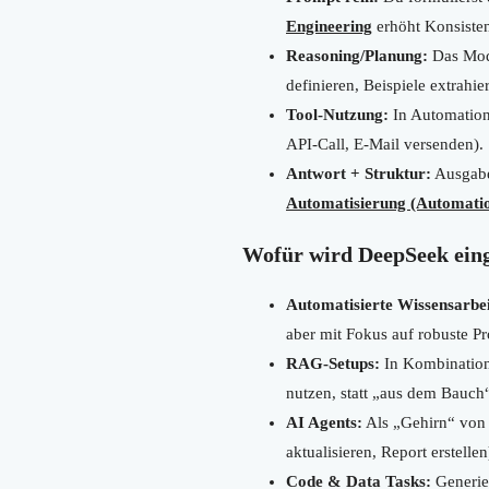
Engineering
erhöht Konsisten
Reasoning/Planung:
Das Mode
definieren, Beispiele extrahie
Tool-Nutzung:
In Automatio
API-Call, E-Mail versenden).
Antwort + Struktur:
Ausgabe 
Automatisierung (Automati
Wofür wird DeepSeek einge
Automatisierte Wissensarbei
aber mit Fokus auf robuste P
RAG-Setups:
In Kombinatio
nutzen, statt „aus dem Bauch
AI Agents:
Als „Gehirn“ vo
aktualisieren, Report erstellen
Code & Data Tasks:
Generie