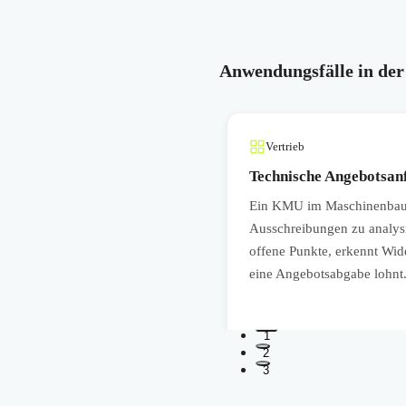
Anwendungsfälle in der
Vertrieb
Technische Angebotsanf
ein Reasoning-LLM auswerten
Ein KMU im Maschinenbau 
großes Data-Science-Team ist
Ausschreibungen zu analysi
sserungsmaßnahmen vorgeschlagen
offene Punkte, erkennt Wide
eine Angebotsabgabe lohnt
1
2
3