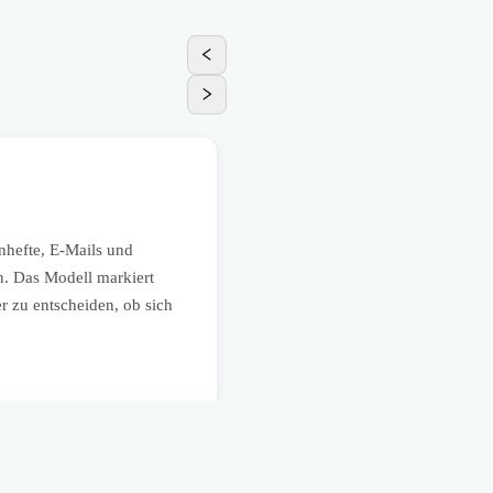
Kundenservice
Service-Tickets mit Lösung
hefte, E-Mails und
Im Kundenservice kann DeepSeek
n. Das Modell markiert
Produktinformationen zusammenfü
er zu entscheiden, ob sich
spart das Zeit, weil Mitarbeitend