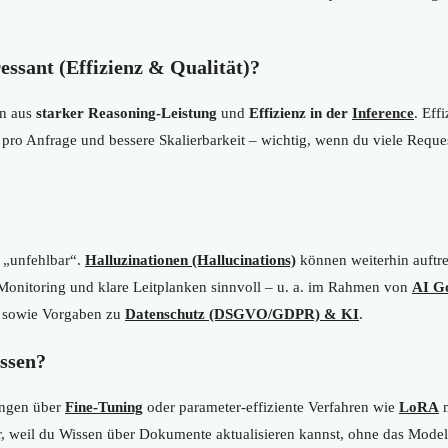
ssant (Effizienz & Qualität)?
on aus
starker Reasoning-Leistung
und
Effizienz in der
Inference
. Eff
 pro Anfrage und bessere Skalierbarkeit – wichtig, wenn du viele Reques
 „unfehlbar“.
Halluzinationen (Hallucinations)
können weiterhin auftr
 Monitoring und klare Leitplanken sinnvoll – u. a. im Rahmen von
AI G
sowie Vorgaben zu
Datenschutz (DSGVO/GDPR) & KI
.
ssen?
ungen über
Fine-Tuning
oder parameter-effiziente Verfahren wie
LoRA
m
, weil du Wissen über Dokumente aktualisieren kannst, ohne das Modell