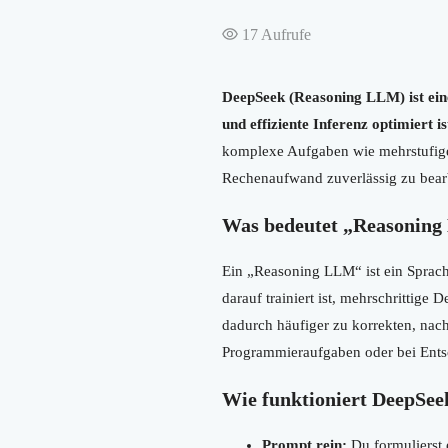
17
Aufrufe
DeepSeek (Reasoning LLM) ist eine
und effiziente Inferenz optimiert is
komplexe Aufgaben wie mehrstufige
Rechenaufwand zuverlässig zu bear
Was bedeutet „Reasoning
Ein „Reasoning LLM“ ist ein Sprachm
darauf trainiert ist, mehrschrittig
dadurch häufiger zu korrekten, nach
Programmieraufgaben oder bei Ent
Wie funktioniert DeepSee
Prompt rein:
Du formulierst 