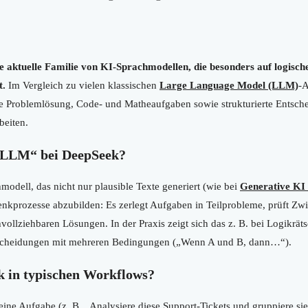
 aktuelle Familie von KI-Sprachmodellen, die besonders auf logisch
t.
Im Vergleich zu vielen klassischen
Large Language Model (LLM)
-A
 Problemlösung, Code- und Matheaufgaben sowie strukturierte Entsch
beiten.
 LLM“ bei DeepSeek?
odell, das nicht nur plausible Texte generiert (wie bei
Generative KI 
e Denkprozesse abzubilden: Es zerlegt Aufgaben in Teilprobleme, prüft 
vollziehbaren Lösungen. In der Praxis zeigt sich das z. B. bei Logikrät
scheidungen mit mehreren Bedingungen („Wenn A und B, dann…“).
k in typischen Workflows?
eine Aufgabe (z. B. „Analysiere diese Support-Tickets und gruppiere s