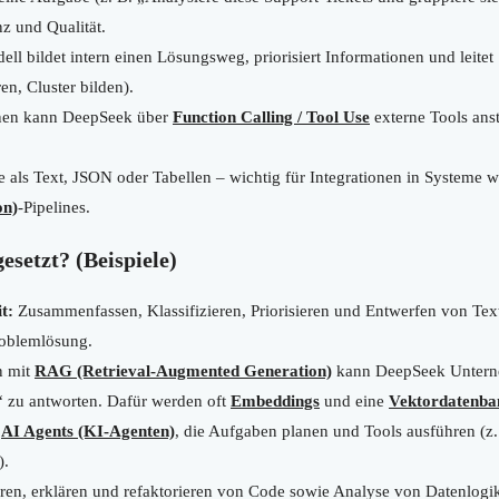
z und Qualität.
ll bildet intern einen Lösungsweg, priorisiert Informationen und leitet 
ren, Cluster bilden).
nen kann DeepSeek über
Function Calling / Tool Use
externe Tools ans
als Text, JSON oder Tabellen – wichtig für Integrationen in Systeme 
on)
-Pipelines.
setzt? (Beispiele)
t:
Zusammenfassen, Klassifizieren, Priorisieren und Entwerfen von Tex
roblemlösung.
n mit
RAG (Retrieval-Augmented Generation)
kann DeepSeek Untern
“ zu antworten. Dafür werden oft
Embeddings
und eine
Vektordatenba
n
AI Agents (KI-Agenten)
, die Aufgaben planen und Tools ausführen (z.
).
ren, erklären und refaktorieren von Code sowie Analyse von Datenlogi