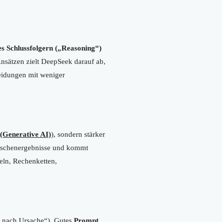
es Schlussfolgern („Reasoning“)
nsätzen zielt DeepSeek darauf ab,
eidungen mit weniger
(Generative AI)
), sondern stärker
Zwischenergebnisse und kommt
seln, Rechenketten,
ie nach Ursache“). Gutes
Prompt