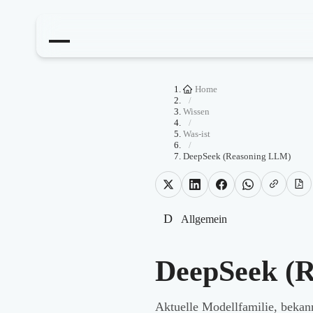
Home
/
Wissen
/
Was-ist
/
DeepSeek (Reasoning LLM)
D
Allgemein
DeepSeek (
Aktuelle Modellfamilie, bekann