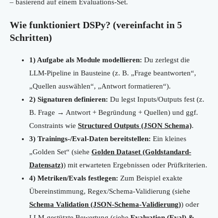
– basierend auf einem Evaluations-Set.
Wie funktioniert DSPy? (vereinfacht in 5
Schritten)
1) Aufgabe als Module modellieren:
Du zerlegst die
LLM-Pipeline in Bausteine (z. B. „Frage beantworten“,
„Quellen auswählen“, „Antwort formatieren“).
2) Signaturen definieren:
Du legst Inputs/Outputs fest (z.
B. Frage → Antwort + Begründung + Quellen) und ggf.
Constraints wie
Structured Outputs (JSON Schema)
.
3) Trainings-/Eval-Daten bereitstellen:
Ein kleines
„Golden Set“ (siehe
Golden Dataset (Goldstandard-
Datensatz)
) mit erwarteten Ergebnissen oder Prüfkriterien.
4) Metriken/Evals festlegen:
Zum Beispiel exakte
Übereinstimmung, Regex/Schema-Validierung (siehe
Schema Validation (JSON-Schema-Validierung)
) oder
LLM-gestützte Bewertung (siehe
Evaluation (Eval) &