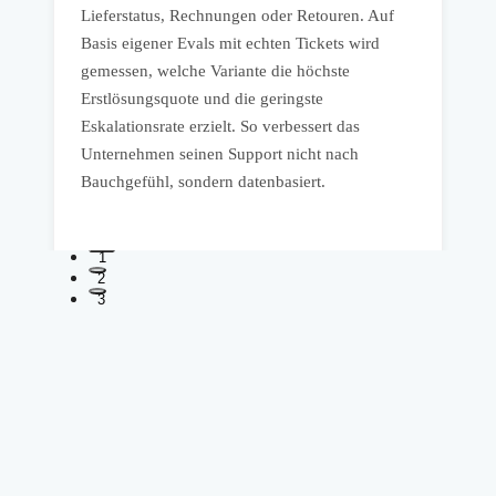
Lieferstatus, Rechnungen oder Retouren. Auf
a
Basis eigener Evals mit echten Tickets wird
d
gemessen, welche Variante die höchste
T
Erstlösungsquote und die geringste
b
Eskalationsrate erzielt. So verbessert das
Unternehmen seinen Support nicht nach
Bauchgefühl, sondern datenbasiert.
1
2
3