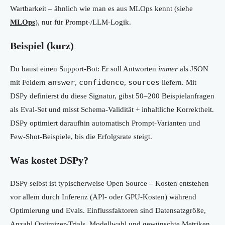
Wartbarkeit – ähnlich wie man es aus MLOps kennt (siehe
MLOps
), nur für Prompt-/LLM-Logik.
Beispiel (kurz)
Du baust einen Support-Bot: Er soll Antworten
immer
als JSON
answer
confidence
sources
mit Feldern
,
,
liefern. Mit
DSPy definierst du diese Signatur, gibst 50–200 Beispielanfragen
als Eval-Set und misst Schema-Validität + inhaltliche Korrektheit.
DSPy optimiert daraufhin automatisch Prompt-Varianten und
Few-Shot-Beispiele, bis die Erfolgsrate steigt.
Was kostet DSPy?
DSPy selbst ist typischerweise Open Source – Kosten entstehen
vor allem durch Inferenz (API- oder GPU-Kosten) während
Optimierung und Evals. Einflussfaktoren sind Datensatzgröße,
Anzahl Optimizer-Trials, Modellwahl und gewünschte Metriken