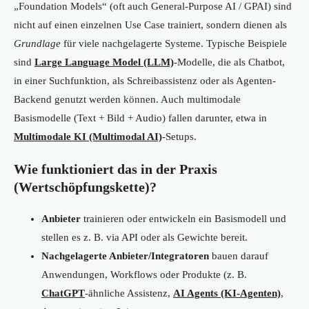
„Foundation Models“ (oft auch General-Purpose AI / GPAI) sind
nicht auf einen einzelnen Use Case trainiert, sondern dienen als
Grundlage
für viele nachgelagerte Systeme. Typische Beispiele
sind
Large Language Model (LLM)
-Modelle, die als Chatbot,
in einer Suchfunktion, als Schreibassistenz oder als Agenten-
Backend genutzt werden können. Auch multimodale
Basismodelle (Text + Bild + Audio) fallen darunter, etwa in
Multimodale KI (Multimodal AI)
-Setups.
Wie funktioniert das in der Praxis
(Wertschöpfungskette)?
Anbieter
trainieren oder entwickeln ein Basismodell und
stellen es z. B. via API oder als Gewichte bereit.
Nachgelagerte Anbieter/Integratoren
bauen darauf
Anwendungen, Workflows oder Produkte (z. B.
ChatGPT
-ähnliche Assistenz,
AI Agents (KI-Agenten)
,