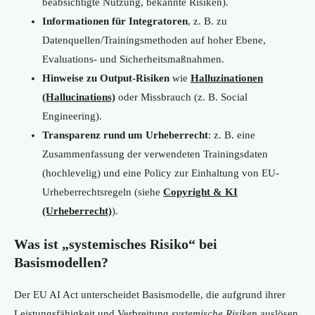
beabsichtigte Nutzung, bekannte Risiken).
Informationen für Integratoren
, z. B. zu
Datenquellen/Trainingsmethoden auf hoher Ebene,
Evaluations- und Sicherheitsmaßnahmen.
Hinweise zu Output-Risiken
wie
Halluzinationen
(Hallucinations)
oder Missbrauch (z. B. Social
Engineering).
Transparenz rund um Urheberrecht
: z. B. eine
Zusammenfassung der verwendeten Trainingsdaten
(hochlevelig) und eine Policy zur Einhaltung von EU-
Urheberrechtsregeln (siehe
Copyright & KI
(Urheberrecht)
).
Was ist „systemisches Risiko“ bei
Basismodellen?
Der EU AI Act unterscheidet Basismodelle, die aufgrund ihrer
Leistungsfähigkeit und Verbreitung
systemische Risiken
auslösen