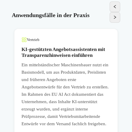
Anwendungsfälle in der Praxis
Vertrieb
KI-gestützten Angebotsassistenten mit
n
Transparenzhinweisen einführen
t
Ein mittelständischer Maschinenbauer nutzt ein
E
Basismodell, um aus Produktdaten, Preislisten
e
und früheren Angeboten erste
S
Angebotsentwürfe für den Vertrieb zu erstellen.
d
Im Rahmen des EU AI Act dokumentiert das
H
Unternehmen, dass Inhalte KI-unterstützt
n
erzeugt wurden, und ergänzt interne
K
Prüfprozesse, damit Vertriebsmitarbeitende
d
Entwürfe vor dem Versand fachlich freigeben.