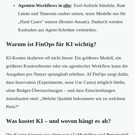
Agenten-Workflows in
n8n
:
Tool-Aufrufe bündeln, Rate
Limits und Timeouts sauber setzen, teure Modelle nur für
„Hard Cases“ nutzen (Router-Ansatz). Dadurch werden
Kaskaden aus Agent-Schritten vermieden.
Warum ist FinOps für KI wichtig?
KI-Kosten skalieren oft nicht linear: Ein größeres Modell, ein
größeres Kontextfenster oder ein agentischer Workflow kann die
Ausgaben pro Nutzer sprunghaft erhöhen. AI FinOps sorgt dafür,
dass Innovation (Experimente, neue Use Cases) möglich bleibt,
ohne Budget-Überraschungen – und dass Entscheidungen
datenbasiert sind: „Welche Qualität bekommen wir zu welchem
Preis?“
Was kostet KI – und wovon hängt es ab?
Die Kosten hängen vor allem von (1) Modelltyp und Preismodell