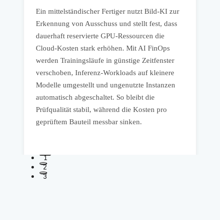
r
E
Ein mittelständischer Fertiger nutzt Bild-KI zur
f
Erkennung von Ausschuss und stellt fest, dass
e
dauerhaft reservierte GPU-Ressourcen die
A
Cloud-Kosten stark erhöhen. Mit AI FinOps
F
werden Trainingsläufe in günstige Zeitfenster
u
verschoben, Inferenz-Workloads auf kleinere
t
Modelle umgestellt und ungenutzte Instanzen
w
automatisch abgeschaltet. So bleibt die
N
Prüfqualität stabil, während die Kosten pro
h
geprüftem Bauteil messbar sinken.
.
S
1
2
3