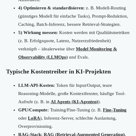
4) Optimieren & standardisieren:
z. B. Modell-Routing
(günstiges Modell für einfache Tasks), Prompt-Reduktion,
Caching, Batch-Inferenz, bessere Retrieval-Strategien.
5) Wirkung messen:
Kosten werden mit Qualitätsmetriken
(z. B. Erfolgsquote, Latenz, Nutzerzufriedenheit)
verknüpft – idealerweise über
Model Monitoring &
Observability (LLMOps)
und Evals.
Typische Kostentreiber in KI-Projekten
LLM-API-Kosten:
Token für Input/Output, teure
Reasoning-Modelle, große Kontextfenster, häufige Tool-
Aufrufe (z. B. in
AI Agents (KI-Agenten)
).
GPU/Compute:
Training/Fine-Tuning (z. B.
Fine-Tuning
oder
LoRA
), Inferenz-Server, schlechte Auslastung,
Overprovisioning.
RAG-Stack:
RAG (Retrieval-Augmented Generation)
,