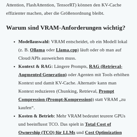
Attention, FlashAttention, TensorRT) können den KV-Cache
effizienter machen, aber die Größenordnung bleibt.
Warum sind VRAM-Anforderungen wichtig?
Modellauswahl:
VRAM entscheidet, ob ein Modell lokal
(z. B.
Ollama
oder
Llama.cpp
) läuft oder ob man auf
Cloud/APIs ausweichen muss.
Kontext & RAG:
Längere Prompts,
RAG (Retrieval-
Augmented Generation)
oder Agenten mit Tools erhöhen
Kontext und damit KV-Cache. Alternativ kann man
Kontext reduzieren (Chunking, Retrieval,
Prompt
Compression (Prompt-Kompression)
) statt VRAM „zu
kaufen“.
Kosten & Betrieb:
Mehr VRAM bedeutet teurere GPUs
und beeinflusst TCO. Das spielt in
Total Cost of
Ownership (TCO) für LLMs
und
Cost Optimization