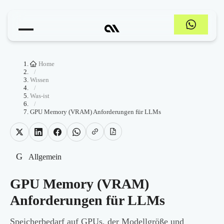
Home
/
Wissen
/
Was-ist
/
GPU Memory (VRAM) Anforderungen für LLMs
G
Allgemein
GPU Memory (VRAM)
Anforderungen für LLMs
Speicherbedarf auf GPUs, der Modellgröße und