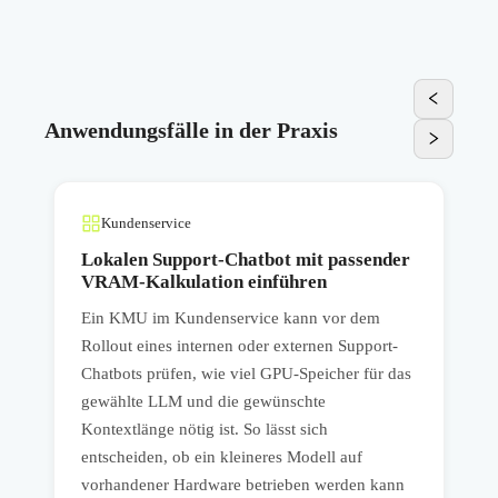
Anwendungsfälle in der Praxis
Kundenservice
s
Lokalen Support-Chatbot mit passender
VRAM-Kalkulation einführen
Ein KMU im Kundenservice kann vor dem
I
Rollout eines internen oder externen Support-
d
Chatbots prüfen, wie viel GPU-Speicher für das
t
gewählte LLM und die gewünschte
V
Kontextlänge nötig ist. So lässt sich
s
entscheiden, ob ein kleineres Modell auf
e
vorhandener Hardware betrieben werden kann