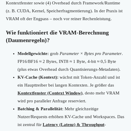
Kontextfenster sowie (4) Overhead durch Framework/Runtime
(z. B. CUDA, Kernel, Speicherfragmentierung). In der Praxis ist
VRAM oft der Engpass – noch vor reiner Rechenleistung.
Wie funktioniert die VRAM-Berechnung
(Daumenregeln)?
Modellgewichte:
grob
Parameter × Bytes pro Parameter
.
FP16/BF16 ≈ 2 Bytes, INT8 ≈ 1 Byte, 4-bit ≈ 0,5 Byte
(plus etwas Overhead durch Quantisierungs-Metadaten).
KV-Cache (Kontext):
wächst mit Token-Anzahl und ist
ein Haupttreiber bei langen Kontexten. Je größer das
Kontextfenster (Context Window)
, desto mehr VRAM
wird pro paralleler Anfrage reserviert.
Batching & Parallelität:
Mehr gleichzeitige
Nutzer/Requests erhöhen KV-Cache und Workspaces. Das
ist zentral für
Latency (Latenz) & Throughput
-