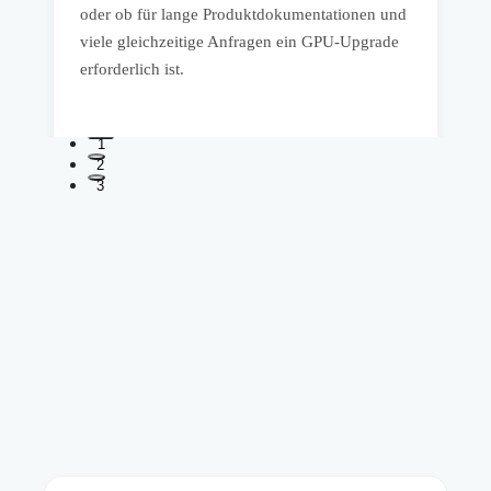
D
oder ob für lange Produktdokumentationen und
w
viele gleichzeitige Anfragen ein GPU-Upgrade
k
erforderlich ist.
1
2
3