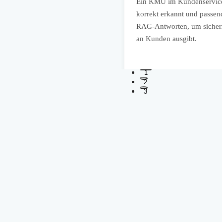
matisch verschiedene
Ein KMU im Kundenservice b
rding-Fragen korrekt beantwortet
korrekt erkannt und passen
umenten sind.
RAG-Antworten, um sicherzu
an Kunden ausgibt.
1
2
3