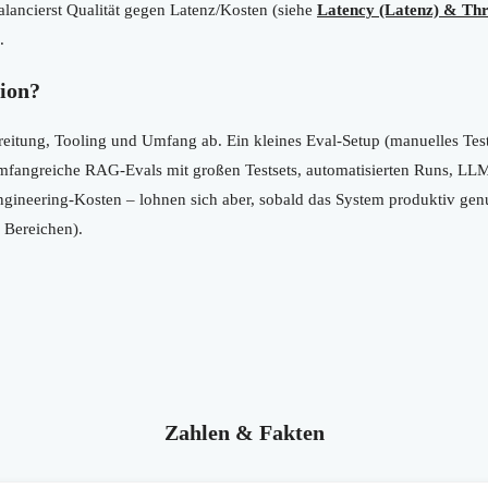
lancierst Qualität gegen Latenz/Kosten (siehe
Latency (Latenz) & Th
.
ion?
tung, Tooling und Umfang ab. Ein kleines Eval-Setup (manuelles Testse
fangreiche RAG-Evals mit großen Testsets, automatisierten Runs, LL
ngineering-Kosten – lohnen sich aber, sobald das System produktiv genu
n Bereichen).
Zahlen & Fakten