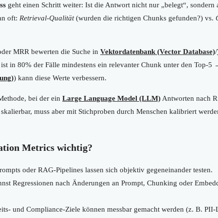
ss
geht einen Schritt weiter: Ist die Antwort nicht nur „belegt“, sondern
an oft:
Retrieval-Qualität
(wurden die richtigen Chunks gefunden?) vs.
der MRR bewerten die Suche in
Vektordatenbank (Vector Database)
/
5 ist in 80% der Fälle mindestens ein relevanter Chunk unter den Top-
ung)
) kann diese Werte verbessern.
Methode, bei der ein
Large Language Model (LLM)
Antworten nach Ru
ell skalierbar, muss aber mit Stichproben durch Menschen kalibriert werd
tion Metrics wichtig?
ompts oder RAG-Pipelines lassen sich objektiv gegeneinander testen.
nst Regressionen nach Änderungen an Prompt, Chunking oder Embedd
its- und Compliance-Ziele können messbar gemacht werden (z. B. PII-L