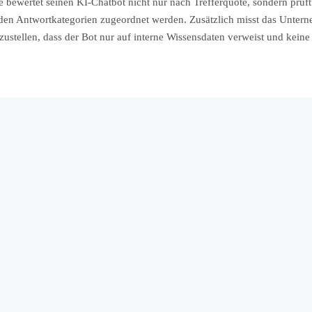
ewertet seinen KI-Chatbot nicht nur nach Trefferquote, sondern prüft
den Antwortkategorien zugeordnet werden. Zusätzlich misst das Untern
stellen, dass der Bot nur auf interne Wissensdaten verweist und keine