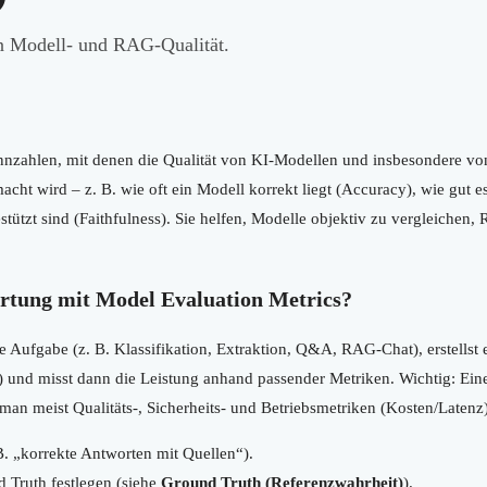
n Modell- und RAG-Qualität.
nzahlen, mit denen die Qualität von KI-Modellen und insbesondere v
ht wird – z. B. wie oft ein Modell korrekt liegt (Accuracy), wie gut es
tützt sind (Faithfulness). Sie helfen, Modelle objektiv zu vergleichen
ertung mit Model Evaluation Metrics?
ine Aufgabe (z. B. Klassifikation, Extraktion, Q&A, RAG-Chat), erstellst 
) und misst dann die Leistung anhand passender Metriken. Wichtig: Eine 
an meist Qualitäts-, Sicherheits- und Betriebsmetriken (Kosten/Latenz)
 B. „korrekte Antworten mit Quellen“).
 Truth festlegen (siehe
Ground Truth (Referenzwahrheit)
).