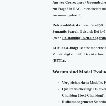
Answer Correctness / Groundedne
zur Frage? In RAG unterscheidet m
zusammengefasst?).
Retrieval-Metriken
wie Recall@k o
Semantic Search
. Beispiel: Bei k=
(siehe
Re-Ranking (Neu-Rangordn
LLM-as-a-Judge
ist eine moderne 
Vollständigkeit, Stil). Das ist schn
(HITL)
).
Warum sind Model Evalua
Vergleichbarkeit:
Modelle, Pr
Qualitätssicherung:
Du erken
Chunking (Text-Chunking)
).
Risikomanagement:
Sicherhe