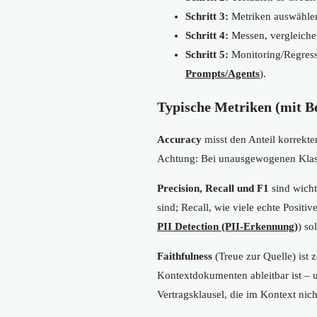
Schritt 3:
Metriken auswählen 
Schritt 4:
Messen, vergleiche
Schritt 5:
Monitoring/Regressi
Prompts/Agents
).
Typische Metriken (mit Be
Accuracy
misst den Anteil korrekte
Achtung: Bei unausgewogenen Klass
Precision, Recall und F1
sind wichti
sind; Recall, wie viele echte Posit
PII Detection (PII-Erkennung)
) so
Faithfulness
(Treue zur Quelle) ist z
Kontextdokumenten ableitbar ist – un
Vertragsklausel, die im Kontext ni