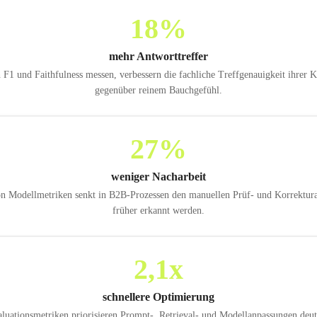
18
%
mehr Antworttreffer
1 und Faithfulness messen, verbessern die fachliche Treffgenauigkeit ihrer 
gegenüber reinem Bauchgefühl.
27
%
weniger Nacharbeit
von Modellmetriken senkt in B2B-Prozessen den manuellen Prüf- und Korrektur
früher erkannt werden.
2,1
x
schnellere Optimierung
aluationsmetriken priorisieren Prompt-, Retrieval- und Modellanpassungen deutl