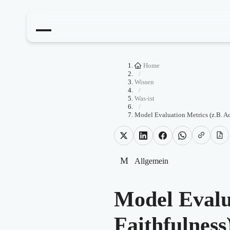
Home
/
Wissen
/
Was-ist
/
Model Evaluation Metrics (z.B. Ac
M
Allgemein
Model Evalua
Faithfulness