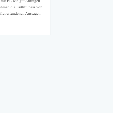
 mit F1, wie gut Anfragen
Ein mittelständischer Maschinenb
ehmen die Faithfulness von
Angebotsanfragen zu überwachen.
 frei erfundenen Aussagen
prüft, ob Antworten tatsächlich a