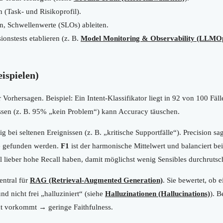
(Task- und Risikoprofil).
n, Schwellenwerte (SLOs) ableiten.
onstests etablieren (z. B.
Model Monitoring & Observability (LLMO
ispielen)
r Vorhersagen. Beispiel: Ein Intent-Klassifikator liegt in 92 von 100 Fä
en (z. B. 95% „kein Problem“) kann Accuracy täuschen.
g bei seltenen Ereignissen (z. B. „kritische Supportfälle“). Precision sag
ive gefunden werden.
F1
ist der harmonische Mittelwert und balanciert bei
ll lieber hohe Recall haben, damit möglichst wenig Sensibles durchrutsc
entral für
RAG (Retrieval-Augmented Generation)
. Sie bewertet, ob 
d nicht frei „halluziniert“ (siehe
Halluzinationen (Hallucinations)
). B
cht vorkommt → geringe Faithfulness.