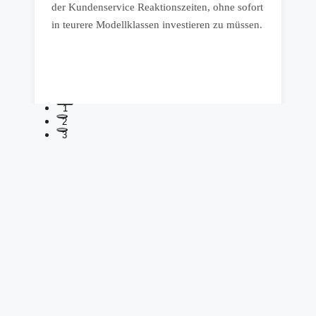
der Kundenservice Reaktionszeiten, ohne sofort
e
in teurere Modellklassen investieren zu müssen.
s
i
1
2
3