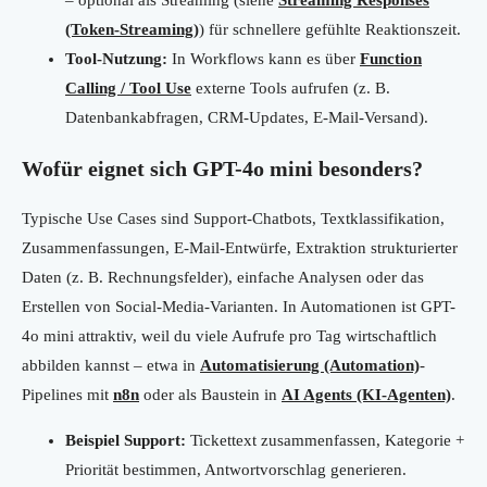
– optional als Streaming (siehe
Streaming Responses
(Token-Streaming)
) für schnellere gefühlte Reaktionszeit.
Tool-Nutzung:
In Workflows kann es über
Function
Calling / Tool Use
externe Tools aufrufen (z. B.
Datenbankabfragen, CRM-Updates, E-Mail-Versand).
Wofür eignet sich GPT-4o mini besonders?
Typische Use Cases sind Support-Chatbots, Textklassifikation,
Zusammenfassungen, E-Mail-Entwürfe, Extraktion strukturierter
Daten (z. B. Rechnungsfelder), einfache Analysen oder das
Erstellen von Social-Media-Varianten. In Automationen ist GPT-
4o mini attraktiv, weil du viele Aufrufe pro Tag wirtschaftlich
abbilden kannst – etwa in
Automatisierung (Automation)
-
Pipelines mit
n8n
oder als Baustein in
AI Agents (KI-Agenten)
.
Beispiel Support:
Tickettext zusammenfassen, Kategorie +
Priorität bestimmen, Antwortvorschlag generieren.