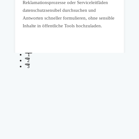
Reklamationsprozesse oder Serviceleitfäden
s
datenschutzsensibel durchsuchen und
A
Antworten schneller formulieren, ohne sensible
k
Inhalte in öffentliche Tools hochzuladen.
v
w
1
2
3