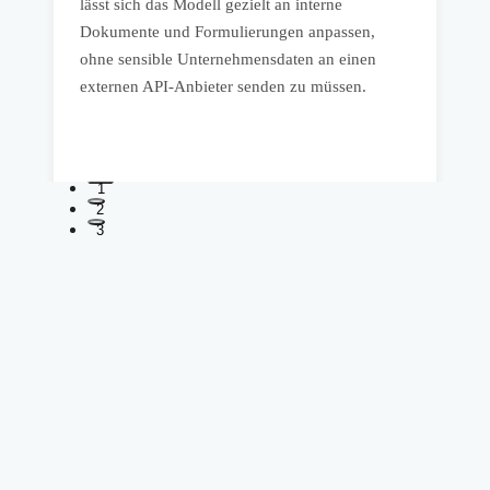
lässt sich das Modell gezielt an interne
A
Dokumente und Formulierungen anpassen,
S
ohne sensible Unternehmensdaten an einen
I
externen API-Anbieter senden zu müssen.
U
S
1
2
3