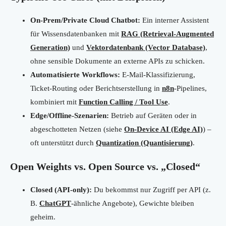
On-Prem/Private Cloud Chatbot:
Ein interner Assistent
für Wissensdatenbanken mit
RAG (Retrieval-Augmented
Generation)
und
Vektordatenbank (Vector Database)
,
ohne sensible Dokumente an externe APIs zu schicken.
Automatisierte Workflows:
E-Mail-Klassifizierung,
Ticket-Routing oder Berichtserstellung in
n8n
-Pipelines,
kombiniert mit
Function Calling / Tool Use
.
Edge/Offline-Szenarien:
Betrieb auf Geräten oder in
abgeschotteten Netzen (siehe
On-Device AI (Edge AI)
) –
oft unterstützt durch
Quantization (Quantisierung)
.
Open Weights vs. Open Source vs. „Closed“
Closed (API-only):
Du bekommst nur Zugriff per API (z.
B.
ChatGPT
-ähnliche Angebote), Gewichte bleiben
geheim.