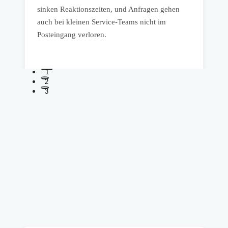
sinken Reaktionszeiten, und Anfragen gehen
b
auch bei kleinen Service-Teams nicht im
b
Posteingang verloren.
T
1
2
3