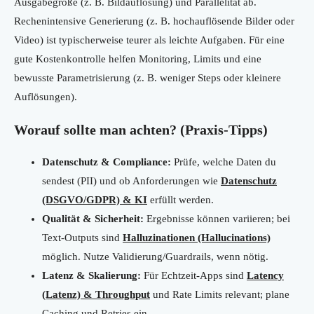
Ausgabegröße (z. B. Bildauflösung) und Parallelität ab.
Rechenintensive Generierung (z. B. hochauflösende Bilder oder
Video) ist typischerweise teurer als leichte Aufgaben. Für eine
gute Kostenkontrolle helfen Monitoring, Limits und eine
bewusste Parametrisierung (z. B. weniger Steps oder kleinere
Auflösungen).
Worauf sollte man achten? (Praxis-Tipps)
Datenschutz & Compliance:
Prüfe, welche Daten du
sendest (PII) und ob Anforderungen wie
Datenschutz
(DSGVO/GDPR) & KI
erfüllt werden.
Qualität & Sicherheit:
Ergebnisse können variieren; bei
Text-Outputs sind
Halluzinationen (Hallucinations)
möglich. Nutze Validierung/Guardrails, wenn nötig.
Latenz & Skalierung:
Für Echtzeit-Apps sind
Latency
(Latenz) & Throughput
und Rate Limits relevant; plane
Caching und Retries ein.