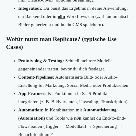
inkl. Status/Job-ID, optional Streaming).
Integration:
Du baust das Ergebnis in deine Anwendung,
ein Backend oder in
n8n
-Workflows ein (z. B. automatisch
Bilder generieren und in ein CMS speichern).
Wofür nutzt man Replicate? (typische Use
Cases)
Prototyping & Testing:
Schnell mehrere Modelle
gegeneinander testen, bevor du dich festlegst.
Content-Pipelines:
Automatisierte Bild- oder Audio-
Erstellung für Marketing, Social Media oder Produktseiten.
App-Features:
KI-Funktionen in SaaS-Produkte
integrieren (z. B. Bildvarianten, Upscaling, Transkription).
Automation:
In Kombination mit
Automatisierung
(Automation)
und Tools wie
n8n
kannst du End-to-End-
Flows bauen (Trigger → Modelllauf → Speicherung →
Benachrichtigung).