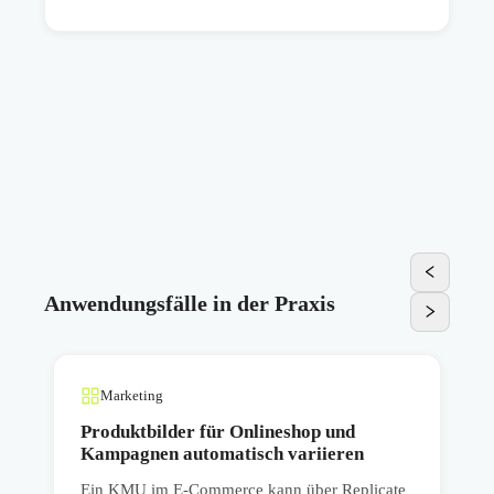
Anwendungsfälle in der Praxis
Marketing
Produktbilder für Onlineshop und
Kampagnen automatisch variieren
Ein KMU im E-Commerce kann über Replicate
E