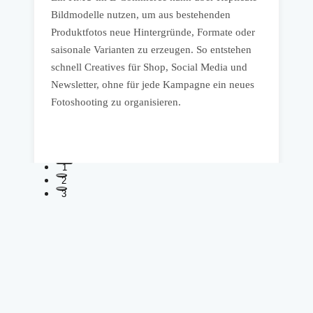
Bildmodelle nutzen, um aus bestehenden
R
Produktfotos neue Hintergründe, Formate oder
e
saisonale Varianten zu erzeugen. So entstehen
z
schnell Creatives für Shop, Social Media und
p
Newsletter, ohne für jede Kampagne ein neues
S
Fotoshooting zu organisieren.
d
R
1
2
3