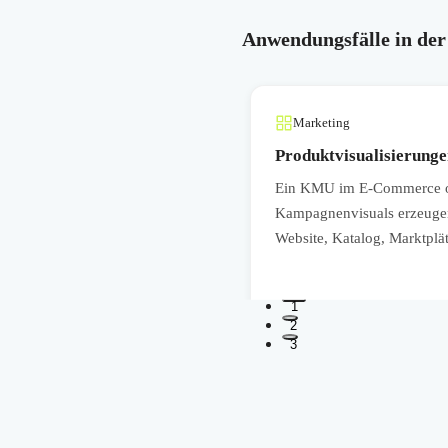
Anwendungsfälle in der
Marketing
Produktvisualisierungen
rafiken für Arbeitsanweisungen,
Ein KMU im E-Commerce ode
er zurückzugreifen, lassen sich
Kampagnenvisuals erzeugen,
en.
Website, Katalog, Marktplät
1
2
3