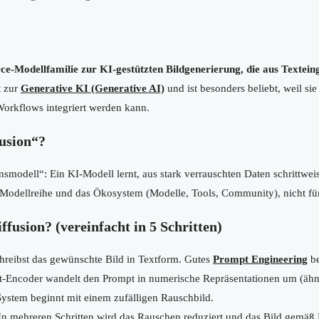
rce-Modellfamilie zur KI-gestützten Bildgenerierung, die aus Textein
t zur
Generative KI (Generative AI)
und ist besonders beliebt, weil sie
Workflows integriert werden kann.
fusion“?
nsmodell“: Ein KI-Modell lernt, aus stark verrauschten Daten schrittwei
ie Modellreihe und das Ökosystem (Modelle, Tools, Community), nicht fü
ffusion? (vereinfacht in 5 Schritten)
reibst das gewünschte Bild in Textform. Gutes
Prompt Engineering
be
t-Encoder wandelt den Prompt in numerische Repräsentationen um (ähn
ystem beginnt mit einem zufälligen Rauschbild.
n mehreren Schritten wird das Rauschen reduziert und das Bild gemäß 