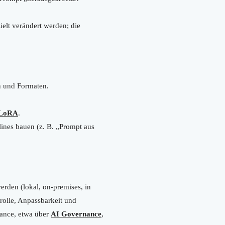
ielt verändert werden; die
n und Formaten.
LoRA
.
lines bauen (z. B. „Prompt aus
werden (lokal, on-premises, in
rolle, Anpassbarkeit und
ance, etwa über
AI Governance
,