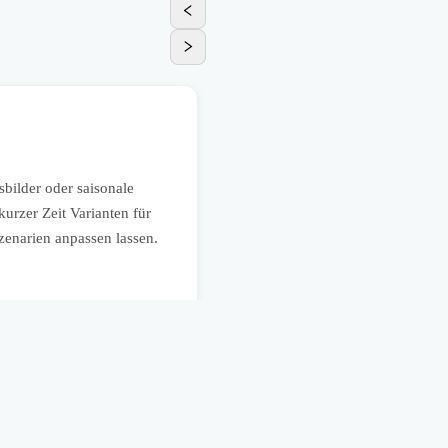
Vertrieb
Individuelle Entwürfe für K
ilder oder saisonale
Agenturen, Innenausbauer oder M
urzer Zeit Varianten für
Raumideen oder Gestaltungsricht
zenarien anpassen lassen.
Abstimmungsschleifen zu verkürz