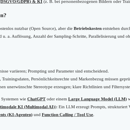
z (DSGVO/GDPR) & KI
(z. B. bei personenbezogenen Bildern oder Trai
on?
kostenlos nutzbar (Open Source), aber die
Betriebskosten
entstehen durc
d u. a. Auflösung, Anzahl der Sampling-Schritte, Parallelisierung und o
isse variieren; Prompting und Parameter sind entscheidend.
 Trainingsdaten, Persönlichkeitsrechte und Markenbezug müssen geprü
n unerwünschte Stereotype erzeugen; klare Richtlinien und Filtersyst
n Systemen wie
ChatGPT
oder einem
Large Language Model (LLM)
w
timodale KI (Multimodal AI)
): Ein LLM erzeugt Prompts, strukturiert 
nts (KI-Agenten)
und
Function Calling / Tool Use
.