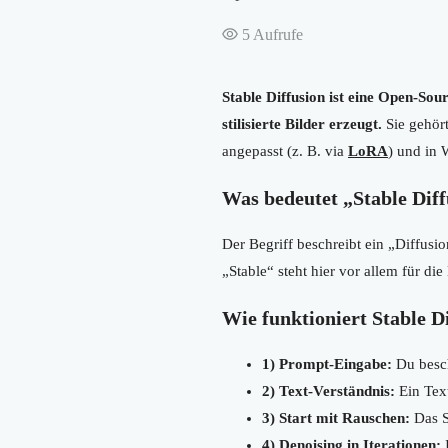
5
Aufrufe
Stable Diffusion ist eine Open-Sou
stilisierte Bilder erzeugt.
Sie gehör
angepasst (z. B. via
LoRA
) und in 
Was bedeutet „Stable Dif
Der Begriff beschreibt ein „Diffusio
„Stable“ steht hier vor allem für d
Wie funktioniert Stable Di
1) Prompt-Eingabe:
Du besch
2) Text-Verständnis:
Ein Tex
3) Start mit Rauschen:
Das S
4) Denoising in Iterationen:
I