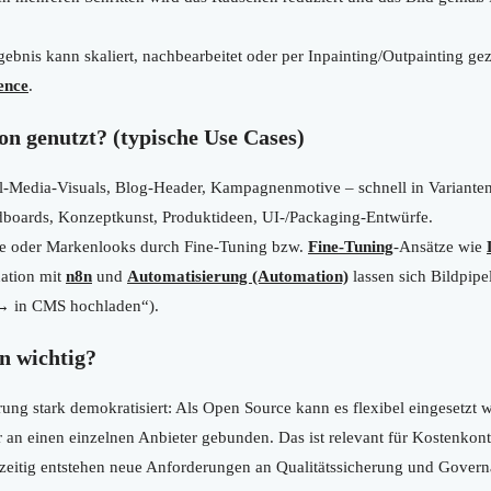
ebnis kann skaliert, nachbearbeitet oder per Inpainting/Outpainting gez
ence
.
on genutzt? (typische Use Cases)
l-Media-Visuals, Blog-Header, Kampagnenmotive – schnell in Variante
oards, Konzeptkunst, Produktideen, UI-/Packaging-Entwürfe.
le oder Markenlooks durch Fine-Tuning bzw.
Fine-Tuning
-Ansätze wie
ation mit
n8n
und
Automatisierung (Automation)
lassen sich Bildpipe
 → in CMS hochladen“).
n wichtig?
rung stark demokratisiert: Als Open Source kann es flexibel eingesetzt 
r an einen einzelnen Anbieter gebunden. Das ist relevant für Kostenkont
eitig entstehen neue Anforderungen an Qualitätssicherung und Govern