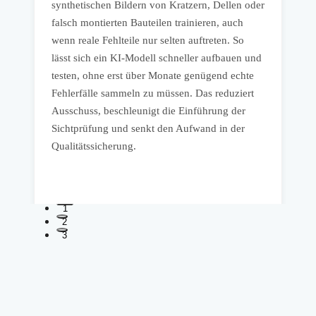
K
synthetischen Bildern von Kratzern, Dellen oder
z
falsch montierten Bauteilen trainieren, auch
V
wenn reale Fehlteile nur selten auftreten. So
o
lässt sich ein KI-Modell schneller aufbauen und
n.
v
testen, ohne erst über Monate genügend echte
e
R
Fehlerfälle sammeln zu müssen. Das reduziert
L
Ausschuss, beschleunigt die Einführung der
b
Sichtprüfung und senkt den Aufwand in der
A
Qualitätssicherung.
1
2
3