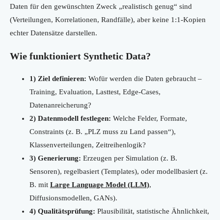
Daten für den gewünschten Zweck „realistisch genug“ sind
(Verteilungen, Korrelationen, Randfälle), aber keine 1:1-Kopien
echter Datensätze darstellen.
Wie funktioniert Synthetic Data?
1) Ziel definieren:
Wofür werden die Daten gebraucht –
Training, Evaluation, Lasttest, Edge-Cases,
Datenanreicherung?
2) Datenmodell festlegen:
Welche Felder, Formate,
Constraints (z. B. „PLZ muss zu Land passen“),
Klassenverteilungen, Zeitreihenlogik?
3) Generierung:
Erzeugen per Simulation (z. B.
Sensoren), regelbasiert (Templates), oder modellbasiert (z.
B. mit
Large Language Model (LLM)
,
Diffusionsmodellen, GANs).
4) Qualitätsprüfung:
Plausibilität, statistische Ähnlichkeit,