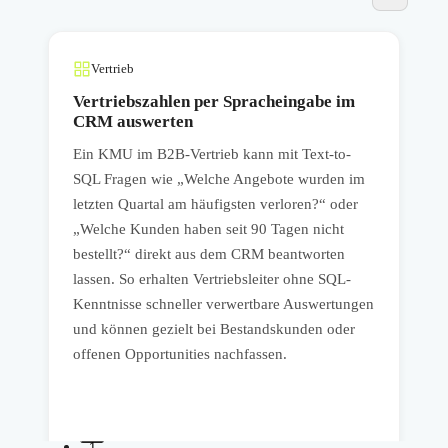
Vertrieb
m
Vertriebszahlen per Spracheingabe im
CRM auswerten
Ein KMU im B2B-Vertrieb kann mit Text-to-
E
SQL Fragen wie „Welche Angebote wurden im
M
letzten Quartal am häufigsten verloren?“ oder
n
„Welche Kunden haben seit 90 Tagen nicht
A
bestellt?“ direkt aus dem CRM beantworten
„
lassen. So erhalten Vertriebsleiter ohne SQL-
v
Kenntnisse schneller verwertbare Auswertungen
r
und können gezielt bei Bestandskunden oder
D
offenen Opportunities nachfassen.
E
s
1