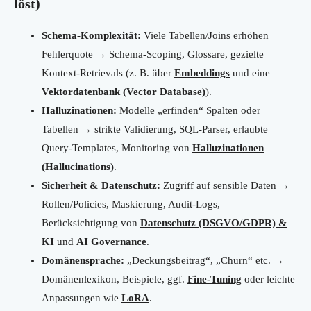
löst)
Schema-Komplexität:
Viele Tabellen/Joins erhöhen
Fehlerquote → Schema-Scoping, Glossare, gezielte
Kontext-Retrievals (z. B. über
Embeddings
und eine
Vektordatenbank (Vector Database)
).
Halluzinationen:
Modelle „erfinden“ Spalten oder
Tabellen → strikte Validierung, SQL-Parser, erlaubte
Query-Templates, Monitoring von
Halluzinationen
(Hallucinations)
.
Sicherheit & Datenschutz:
Zugriff auf sensible Daten →
Rollen/Policies, Maskierung, Audit-Logs,
Berücksichtigung von
Datenschutz (DSGVO/GDPR) &
KI
und
AI Governance
.
Domänensprache:
„Deckungsbeitrag“, „Churn“ etc. →
Domänenlexikon, Beispiele, ggf.
Fine-Tuning
oder leichte
Anpassungen wie
LoRA
.