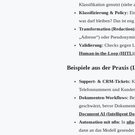
Klassifikation genutzt (siehe
Klassifizierung & Policy:
Ein
was darf bleiben? Das ist en
Transformation (Redaction)
„Adresse“) oder Pseudonymisi
Validierung:
Checks gegen Le
Human-in-the-Loop (HITL)
Beispiele aus der Praxis
Support- & CRM-Tickets:
Ku
Telefonnummern und Kundennu
Dokumenten-Workflows:
Bei
geschwärzt, bevor Dokumente
Document AI (Intelligent D
Automation mit n8n:
In
n8n
dann an das Modell gesendet 