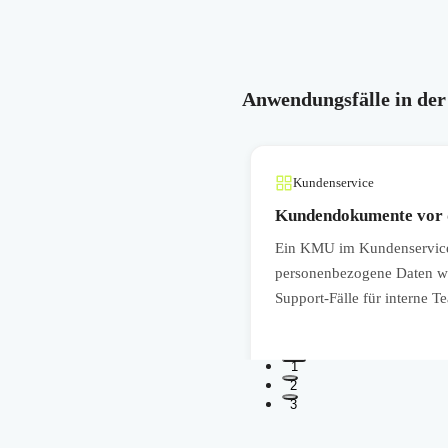
Anwendungsfälle in der
Kundenservice
gen
Kundendokumente vor d
mente vor dem Versand an externe
Ein KMU im Kundenservice 
sprechpartner schwärzen. Dadurch
personenbezogene Daten wi
 zu müssen.
Support-Fälle für interne 
1
2
3