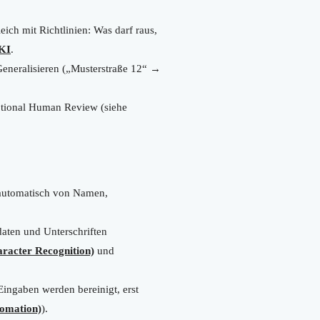
ich mit Richtlinien: Was darf raus,
KI
.
eneralisieren („Musterstraße 12“ →
ptional Human Review (siehe
utomatisch von Namen,
aten und Unterschriften
racter Recognition)
und
ingaben werden bereinigt, erst
tomation)
).