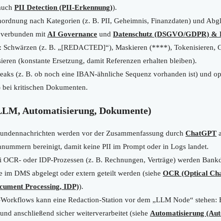
 auch
PII Detection (PII-Erkennung)
).
ordnung nach Kategorien (z. B. PII, Geheimnis, Finanzdaten) und Abgle
g verbunden mit
AI Governance
und
Datenschutz (DSGVO/GDPR) & 
:
Schwärzen (z. B. „[REDACTED]“), Maskieren (****), Tokenisieren, G
eren (konstante Ersetzung, damit Referenzen erhalten bleiben).
aks (z. B. ob noch eine IBAN-ähnliche Sequenz vorhanden ist) und o
) bei kritischen Dokumenten.
 (LLM, Automatisierung, Dokumente)
ndennachrichten werden vor der Zusammenfassung durch
ChatGPT
a
mmern bereinigt, damit keine PII im Prompt oder in Logs landet.
 OCR- oder IDP-Prozessen (z. B. Rechnungen, Verträge) werden Bankd
 im DMS abgelegt oder extern geteilt werden (siehe
OCR (Optical Cha
ocument Processing, IDP)
).
-Workflows kann eine Redaction-Station vor dem „LLM Node“ stehen: E
und anschließend sicher weiterverarbeitet (siehe
Automatisierung (Au