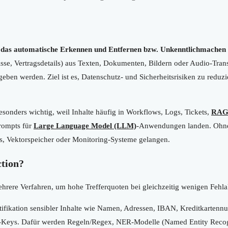
 das automatische Erkennen und Entfernen bzw. Unkenntlichmachen 
e, Vertragsdetails) aus Texten, Dokumenten, Bildern oder Audio-Transk
geben werden. Ziel ist es, Datenschutz- und Sicherheitsrisiken zu red
sonders wichtig, weil Inhalte häufig in Workflows, Logs, Tickets,
RAG 
Prompts für
Large Language Model (LLM)
-Anwendungen landen. Ohne
Is, Vektorspeicher oder Monitoring-Systeme gelangen.
ction?
rere Verfahren, um hohe Trefferquoten bei gleichzeitig wenigen Fehla
ifikation sensibler Inhalte wie Namen, Adressen, IBAN, Kreditkartenn
Keys. Dafür werden Regeln/Regex, NER-Modelle (Named Entity Recogn