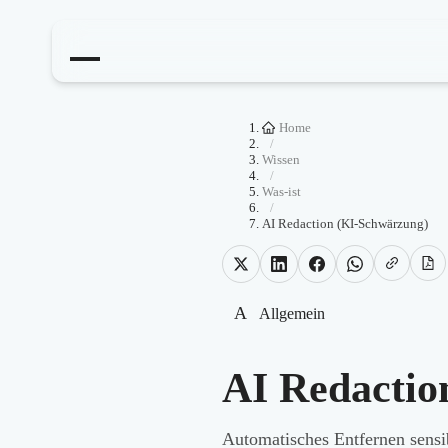
Home
/
Wissen
/
Was-ist
/
AI Redaction (KI-Schwärzung)
A
Allgemein
AI Redactio
Automatisches Entfernen sensi