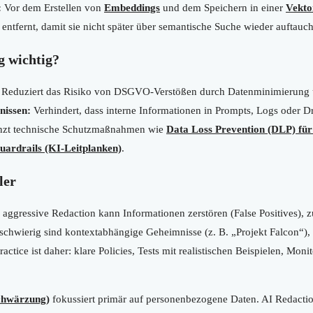
:
Vor dem Erstellen von
Embeddings
und dem Speichern in einer
Vekto
entfernt, damit sie nicht später über semantische Suche wieder auftauc
 wichtig?
Reduziert das Risiko von DSGVO-Verstößen durch Datenminimierung
nissen:
Verhindert, dass interne Informationen in Prompts, Logs oder Dr
zt technische Schutzmaßnahmen wie
Data Loss Prevention (DLP) für
uardrails (KI-Leitplanken)
.
ler
 aggressive Redaction kann Informationen zerstören (False Positives), 
schwierig sind kontextabhängige Geheimnisse (z. B. „Projekt Falcon“), 
actice ist daher: klare Policies, Tests mit realistischen Beispielen, Moni
Schwärzung)
fokussiert primär auf personenbezogene Daten. AI Redaction 