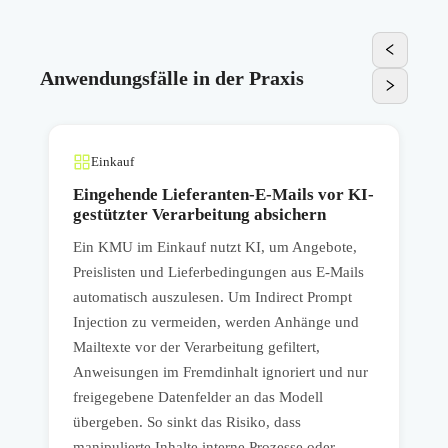
Anwendungsfälle in der Praxis
Einkauf
Eingehende Lieferanten-E-Mails vor KI-
gestützter Verarbeitung absichern
,
Ein KMU im Einkauf nutzt KI, um Angebote,
E
Preislisten und Lieferbedingungen aus E-Mails
F
automatisch auszulesen. Um Indirect Prompt
B
Injection zu vermeiden, werden Anhänge und
a
Mailtexte vor der Verarbeitung gefiltert,
A
e
Anweisungen im Fremdinhalt ignoriert und nur
R
freigegebene Datenfelder an das Modell
a
übergeben. So sinkt das Risiko, dass
C
manipulierte Inhalte interne Prozesse oder
n