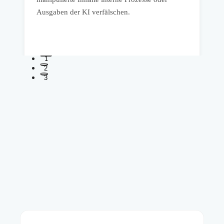
Ausgaben der KI verfälschen.
s
e
1
2
3