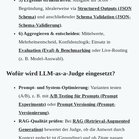
5) Ergebnis strukturieren:
Ausgabe als Score +
Begründung, idealerweise via
Structured Outputs (JSON
Schema)
und anschließender
Schema Validation (JSON-
Schema-Validierung)
.
6) Aggregieren & entscheiden:
Mittelwerte,
Mehrheitsentscheid, Konfidenzlogik; Einsatz in
Evaluation (Eval) & Benchmarking
oder Live-Routing
(z. B. Model-Auswahl).
Wofür wird LLM-as-a-Judge eingesetzt?
Prompt- und System-Optimierung:
Varianten testen
(A/B), z. B. mit
A/B Testing für Prompts (Prompt
Experiments)
oder
Prompt Versioning (Prompt-
Versionierung)
.
RAG-Qualität prüfen:
Bei
RAG (Retrieval-Augmented
Generation)
bewertet der Judge, ob die Antwort durch
Kontext gedeckt ist (Grounding) und ob Zitate passen