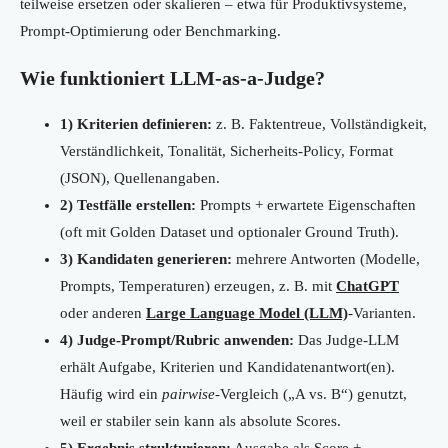
teilweise ersetzen oder skalieren – etwa für Produktivsysteme,
Prompt-Optimierung oder Benchmarking.
Wie funktioniert LLM-as-a-Judge?
1) Kriterien definieren:
z. B. Faktentreue, Vollständigkeit,
Verständlichkeit, Tonalität, Sicherheits-Policy, Format
(JSON), Quellenangaben.
2) Testfälle erstellen:
Prompts + erwartete Eigenschaften
(oft mit Golden Dataset und optionaler Ground Truth).
3) Kandidaten generieren:
mehrere Antworten (Modelle,
Prompts, Temperaturen) erzeugen, z. B. mit
ChatGPT
oder anderen
Large Language Model (LLM)
-Varianten.
4) Judge-Prompt/Rubric anwenden:
Das Judge-LLM
erhält Aufgabe, Kriterien und Kandidatenantwort(en).
Häufig wird ein
pairwise
-Vergleich („A vs. B“) genutzt,
weil er stabiler sein kann als absolute Scores.