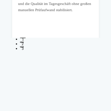
und die Qualität im Tagesgeschäft ohne großen
n
manuellen Prüfaufwand stabilisiert.
d
s
1
2
3