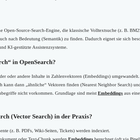
ine Open-Source-Search-Engine, die klassische Volltextsuche (z. B. BM
uch nach Bedeutung (Semantik) zu finden. Dadurch eignet sie sich beso
nd KI-gestützte Assistenzsysteme.
rch“ in OpenSearch?
lder oder andere Inhalte in Zahlenvektoren (Embeddings) umgewandelt. 
h kann dann „ähnliche“ Vektoren finden (Nearest Neighbor Search) und 
hbegriffe nicht vorkommen. Grundlage sind meist
Embeddings
aus ei
ch (Vector Search) in der Praxis?
te (z. B. PDFs, Wiki-Seiten, Tickets) werden indexiert.
okument oder Text-Chunk werden
Embeddings
berechnet (oft via Pipel