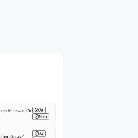
Ja
laren Mehrwert für
Nein
Ja
aften Einsatz?