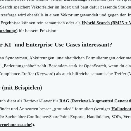
earch speichert Vektorfelder im Index und baut dafür passende Struktu
tzerfrage wird ebenfalls in einen Vektor umgewandelt und gegen den I
Ergebnisse können rein semantisch oder als
Hybrid Search (BM25 + V
ordnung)
für bessere Präzision.
 KI- und Enterprise-Use-Cases interessant?
t an Synonymen, Abkürzungen, uneinheitlichen Formulierungen oder m
il „Bedeutungsnähe“ zählt. Besonders stark ist OpenSearch, wenn du e
ompliance-Treffer (Keyword) als auch hilfreiche semantische Treffer (Ve
(mit Beispielen)
h dient als Retrieval-Layer für
RAG (Retrieval-Augmented Generati
findet und Antworten besser „grounded“ formuliert (weniger
Halluzinat
h:
Suche über Confluence/SharePoint-Exporte, Handbücher, SOPs, Vertr
ternehmenssuche)
).