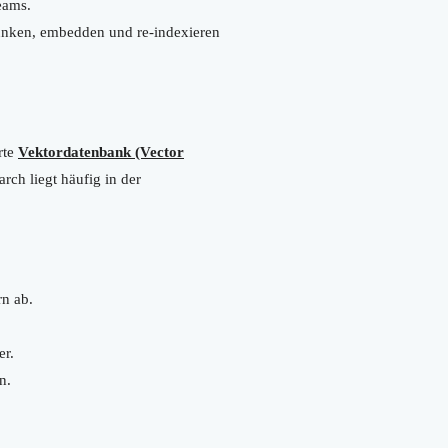
eams.
unken, embedden und re-indexieren
rte
Vektordatenbank (Vector
rch liegt häufig in der
n ab.
er.
n.