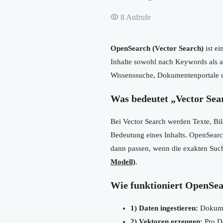
8
Aufrufe
OpenSearch (Vector Search)
ist e
Inhalte sowohl nach Keywords als a
Wissenssuche, Dokumentenportale u
Was bedeutet „Vector Sea
Bei Vector Search werden Texte, Bi
Bedeutung eines Inhalts. OpenSearc
dann passen, wenn die exakten Suc
Modell)
.
Wie funktioniert OpenSear
1) Daten ingestieren:
Dokumen
2) Vektoren erzeugen:
Pro D