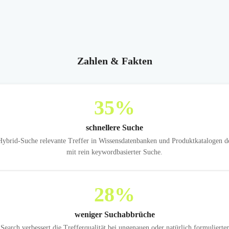
Zahlen & Fakten
35
%
schnellere Suche
rid-Suche relevante Treffer in Wissensdatenbanken und Produktkatalogen deutl
mit rein keywordbasierter Suche.
28
%
weniger Suchabbrüche
earch verbessert die Trefferqualität bei ungenauen oder natürlich formulierte