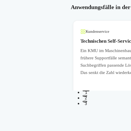
Anwendungsfälle in der
Kundenservice
Technischen Self-Servi
n, QM-Dokumente, Vorlagen und
Ein KMU im Maschinenbau 
rbeitende finden relevante
frühere Supportfälle sema
rden oder Dokumente nicht sauber
Suchbegriffen passende Lös
ung von Abläufen.
Das senkt die Zahl wiederk
1
2
3