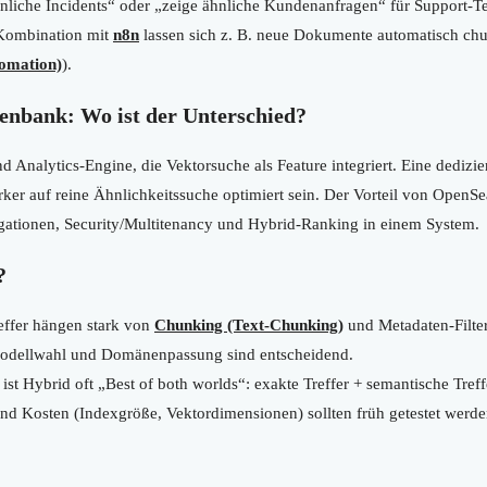
nliche Incidents“ oder „zeige ähnliche Kundenanfragen“ für Support-T
Kombination mit
n8n
lassen sich z. B. neue Dokumente automatisch ch
omation)
).
enbank: Wo ist der Unterschied?
d Analytics-Engine, die Vektorsuche als Feature integriert. Eine dedizie
ker auf reine Ähnlichkeitssuche optimiert sein. Der Vorteil von OpenSea
regationen, Security/Multitenancy und Hybrid-Ranking in einem System.
?
effer hängen stark von
Chunking (Text-Chunking)
und Metadaten-Filter
dellwahl und Domänenpassung sind entscheidend.
ist Hybrid oft „Best of both worlds“: exakte Treffer + semantische Treff
nd Kosten (Indexgröße, Vektordimensionen) sollten früh getestet werde