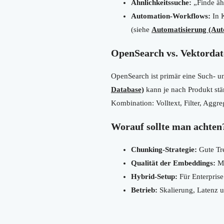
Ähnlichkeitssuche:
„Finde äh
Automation-Workflows:
In 
(siehe
Automatisierung (Aut
OpenSearch vs. Vektordat
OpenSearch ist primär eine Such- un
Database)
kann je nach Produkt stär
Kombination: Volltext, Filter, Agg
Worauf sollte man achten
Chunking-Strategie:
Gute Tr
Qualität der Embeddings:
Mo
Hybrid-Setup:
Für Enterprise 
Betrieb:
Skalierung, Latenz u