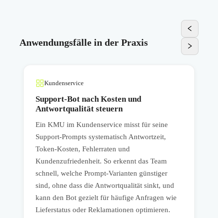
Anwendungsfälle in der Praxis
Kundenservice
Support-Bot nach Kosten und
Antwortqualität steuern
Ein KMU im Kundenservice misst für seine
E
Support-Prompts systematisch Antwortzeit,
P
Token-Kosten, Fehlerraten und
E
n
Kundenzufriedenheit. So erkennt das Team
A
schnell, welche Prompt-Varianten günstiger
G
sind, ohne dass die Antwortqualität sinkt, und
d
kann den Bot gezielt für häufige Anfragen wie
K
Lieferstatus oder Reklamationen optimieren.
l