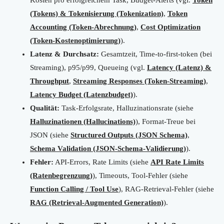
Kosten pro erfolgreichem Task, Budget-Alerts (vgl.
Token
(Tokens) & Tokenisierung (Tokenization)
,
Token
Accounting (Token-Abrechnung)
,
Cost Optimization
(Token-Kostenoptimierung)
).
Latenz & Durchsatz:
Gesamtzeit, Time-to-first-token (bei
Streaming), p95/p99, Queueing (vgl.
Latency (Latenz) &
Throughput
,
Streaming Responses (Token-Streaming)
,
Latency Budget (Latenzbudget)
).
Qualität:
Task-Erfolgsrate, Halluzinationsrate (siehe
Halluzinationen (Hallucinations)
), Format-Treue bei
JSON (siehe
Structured Outputs (JSON Schema)
,
Schema Validation (JSON-Schema-Validierung)
).
Fehler:
API-Errors, Rate Limits (siehe
API Rate Limits
(Ratenbegrenzung)
), Timeouts, Tool-Fehler (siehe
Function Calling / Tool Use
), RAG-Retrieval-Fehler (siehe
RAG (Retrieval-Augmented Generation)
).