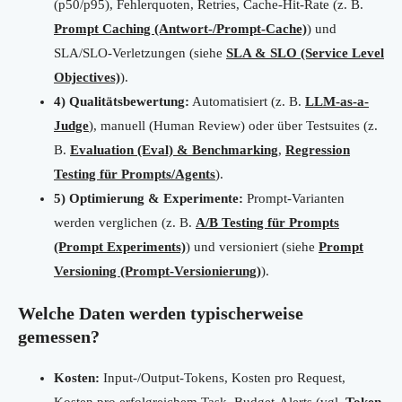
(p50/p95), Fehlerquoten, Retries, Cache-Hit-Rate (z. B.
Prompt Caching (Antwort-/Prompt-Cache)
) und
SLA/SLO-Verletzungen (siehe
SLA & SLO (Service Level
Objectives)
).
4) Qualitätsbewertung:
Automatisiert (z. B.
LLM-as-a-
Judge
), manuell (Human Review) oder über Testsuites (z.
B.
Evaluation (Eval) & Benchmarking
,
Regression
Testing für Prompts/Agents
).
5) Optimierung & Experimente:
Prompt-Varianten
werden verglichen (z. B.
A/B Testing für Prompts
(Prompt Experiments)
) und versioniert (siehe
Prompt
Versioning (Prompt-Versionierung)
).
Welche Daten werden typischerweise
gemessen?
Kosten:
Input-/Output-Tokens, Kosten pro Request,