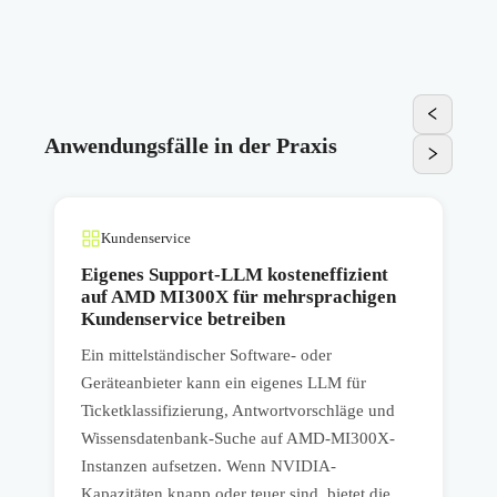
Anwendungsfälle in der Praxis
Kundenservice
Eigenes Support-LLM kosteneffizient
auf AMD MI300X für mehrsprachigen
Kundenservice betreiben
Ein mittelständischer Software- oder
e
Geräteanbieter kann ein eigenes LLM für
Ticketklassifizierung, Antwortvorschläge und
b
Wissensdatenbank-Suche auf AMD-MI300X-
Instanzen aufsetzen. Wenn NVIDIA-
A
Kapazitäten knapp oder teuer sind, bietet die
Z