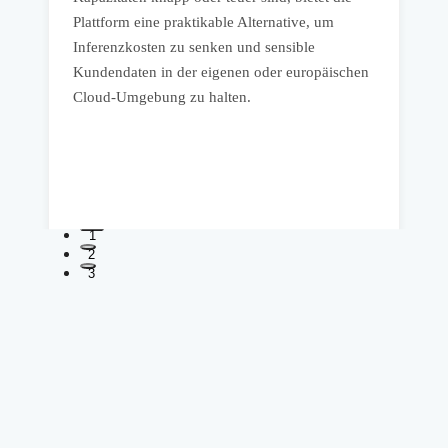
Plattform eine praktikable Alternative, um
e
Inferenzkosten zu senken und sensible
A
Kundendaten in der eigenen oder europäischen
u
Cloud-Umgebung zu halten.
D
s
.
1
2
3