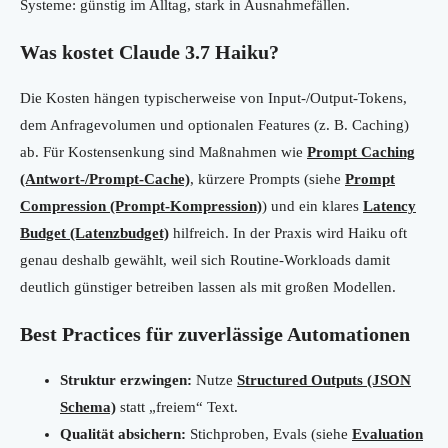
Systeme: günstig im Alltag, stark in Ausnahmefällen.
Was kostet Claude 3.7 Haiku?
Die Kosten hängen typischerweise von Input-/Output-Tokens,
dem Anfragevolumen und optionalen Features (z. B. Caching)
ab. Für Kostensenkung sind Maßnahmen wie
Prompt Caching
(Antwort-/Prompt-Cache)
, kürzere Prompts (siehe
Prompt
Compression (Prompt-Kompression)
) und ein klares
Latency
Budget (Latenzbudget)
hilfreich. In der Praxis wird Haiku oft
genau deshalb gewählt, weil sich Routine-Workloads damit
deutlich günstiger betreiben lassen als mit großen Modellen.
Best Practices für zuverlässige Automationen
Struktur erzwingen:
Nutze
Structured Outputs (JSON
Schema)
statt „freiem“ Text.
Qualität absichern:
Stichproben, Evals (siehe
Evaluation