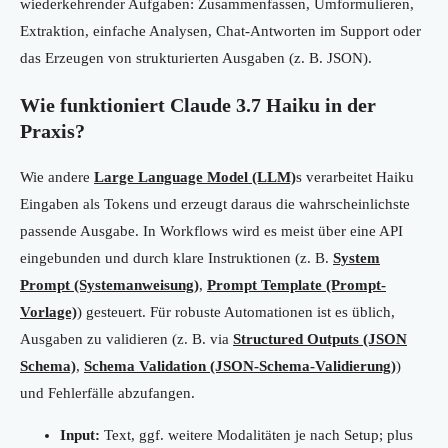
wiederkehrender Aufgaben: Zusammenfassen, Umformulieren,
Extraktion, einfache Analysen, Chat-Antworten im Support oder
das Erzeugen von strukturierten Ausgaben (z. B. JSON).
Wie funktioniert Claude 3.7 Haiku in der
Praxis?
Wie andere
Large Language Model (LLM)
s verarbeitet Haiku
Eingaben als Tokens und erzeugt daraus die wahrscheinlichste
passende Ausgabe. In Workflows wird es meist über eine API
eingebunden und durch klare Instruktionen (z. B.
System
Prompt (Systemanweisung)
,
Prompt Template (Prompt-
Vorlage)
) gesteuert. Für robuste Automationen ist es üblich,
Ausgaben zu validieren (z. B. via
Structured Outputs (JSON
Schema)
,
Schema Validation (JSON-Schema-Validierung)
)
und Fehlerfälle abzufangen.
Input:
Text, ggf. weitere Modalitäten je nach Setup; plus