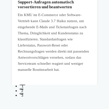
Support-Anfragen automatisch
vorsortieren und beantworten
Ein KMU im E-Commerce oder Software-
I
Vertrieb kann Claude 3.7 Haiku nutzen, um
G
eingehende E-Mails und Ticketanfragen nach
M
n
Thema, Dringlichkeit und Kundenstatus zu
E
klassifizieren. Standardanfragen wie
b
Lieferstatus, Passwort-Reset oder
o
Rechnungsfragen werden direkt mit passenden
v
r
Antwortvorschlägen versehen, sodass das
s
Serviceteam schneller reagiert und weniger
manuelle Routinearbeit hat.
1
2
3