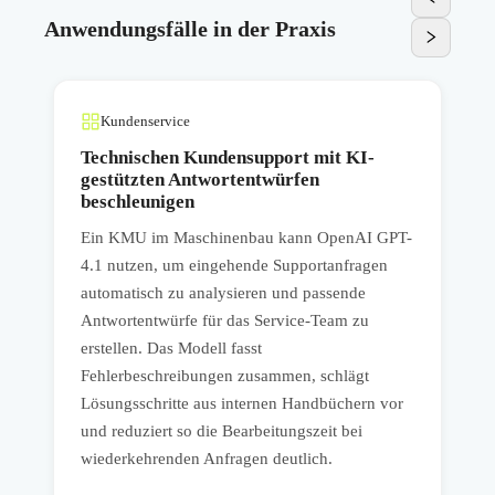
Anwendungsfälle in der Praxis
Kundenservice
Technischen Kundensupport mit KI-
gestützten Antwortentwürfen
beschleunigen
Ein KMU im Maschinenbau kann OpenAI GPT-
E
4.1 nutzen, um eingehende Supportanfragen
automatisch zu analysieren und passende
L
Antwortentwürfe für das Service-Team zu
a
erstellen. Das Modell fasst
R
Fehlerbeschreibungen zusammen, schlägt
V
n
Lösungsschritte aus internen Handbüchern vor
i
.
und reduziert so die Bearbeitungszeit bei
A
wiederkehrenden Anfragen deutlich.