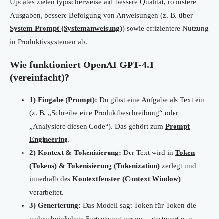
Updates zielen typischerweise auf bessere Qualität, robustere
Ausgaben, bessere Befolgung von Anweisungen (z. B. über
System Prompt (Systemanweisung)
) sowie effizientere Nutzung
in Produktivsystemen ab.
Wie funktioniert OpenAI GPT-4.1
(vereinfacht)?
1) Eingabe (Prompt):
Du gibst eine Aufgabe als Text ein
(z. B. „Schreibe eine Produktbeschreibung“ oder
„Analysiere diesen Code“). Das gehört zum
Prompt
Engineering
.
2) Kontext & Tokenisierung:
Der Text wird in
Token
(Tokens) & Tokenisierung (Tokenization)
zerlegt und
innerhalb des
Kontextfenster (Context Window)
verarbeitet.
3) Generierung:
Das Modell sagt Token für Token die
wahrscheinlichste Fortsetzung voraus – gesteuert u. a.