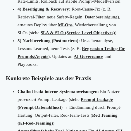
Rate-Limits, Rollback auf stabile Prompt-/Modellversion.
4) Beseitigung & Recovery:
Root-Cause-Fix (z. B.
Retrieval-Filter, neue Safety-Regeln, Datenbereinigung),
erneutes Deploy über
MLOps
, Wiederherstellung von
SLOs (siehe
SLA & SLO (Service Level Objectives)
).
5) Nachbereitung (Postmortem):
Ursachenanalyse,
Lessons Learned, neue Tests (z. B.
Regression Testing für
Prompts/Agents
), Updates an
AI Governance
und
Playbooks.
Konkrete Beispiele aus der Praxis
Chatbot leakt interne Systemanweisungen:
Ein Nutzer
provoziert Prompt-Leakage (siehe
Prompt Leakage
(Prompt-Datenabfluss)
) → Eindämmung durch Prompt-
Härtung, Output-Filter, Red-Team-Tests (
Red Teaming
(KI-Red-Teaming)
).