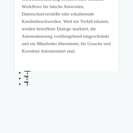
t
ü
Workflows für falsche Antworten,
P
Datenschutzverstöße oder eskalierende
w
Kundenbeschwerden. Wird ein Vorfall erkannt,
P
werden betroffene Dialoge markiert, die
en
n
Automatisierung vorübergehend eingeschränkt
v
und ein Mitarbeiter übernimmt, bis Ursache und
Korrektur dokumentiert sind.
1
2
3