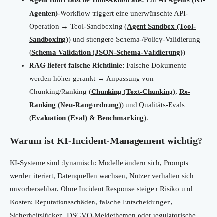
Agent führt falsche Tool-Aktion aus:
Ein
AI Agents (KI-
Agenten)
-Workflow triggert eine unerwünschte API-
Operation → Tool-Sandboxing (
Agent Sandbox (Tool-
Sandboxing)
) und strengere Schema-/Policy-Validierung
(
Schema Validation (JSON-Schema-Validierung)
).
RAG liefert falsche Richtlinie:
Falsche Dokumente
werden höher gerankt → Anpassung von
Chunking/Ranking (
Chunking (Text-Chunking)
,
Re-
Ranking (Neu-Rangordnung)
) und Qualitäts-Evals
(
Evaluation (Eval) & Benchmarking
).
Warum ist KI-Incident-Management wichtig?
KI-Systeme sind dynamisch: Modelle ändern sich, Prompts
werden iteriert, Datenquellen wachsen, Nutzer verhalten sich
unvorhersehbar. Ohne Incident Response steigen Risiko und
Kosten: Reputationsschäden, falsche Entscheidungen,
Sicherheitslücken, DSGVO-Meldethemen oder regulatorische