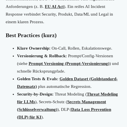
Anforderungen (z. B.
EU AI Act
). Ein reifes AI Incident
Response verbindet Security, Produkt, Data/ML und Legal in
einem klaren Prozess.
Best Practices (kurz)
Klare Ownership:
On-Call, Rollen, Eskalationswege.
Versionierung & Rollback:
Prompt/Config-Versionen
(siehe
Prompt Versioning (Prompt-Versionierung)
) und
schnelle Rücksprungpfade.
Golden Tests & Evals:
Golden Dataset (Goldstandard-
Datensatz)
plus automatische Regression.
Security-by-Design:
Threat Modeling (
Threat Modeling
für LLMs
), Secrets-Schutz (
Secrets Management
(Schlüsselverwaltung)
), DLP (
Data Loss Prevention
(DLP) für KI
).