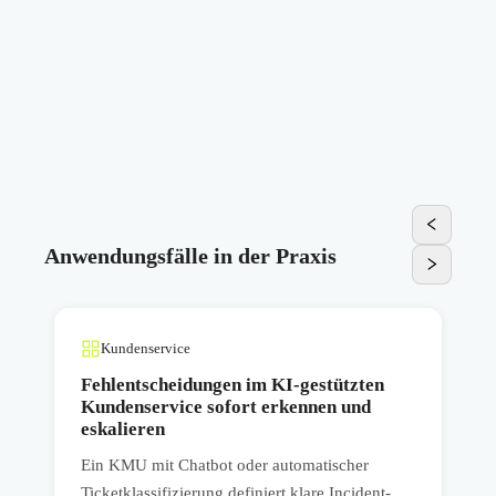
Anwendungsfälle in der Praxis
Kundenservice
Fehlentscheidungen im KI-gestützten
Kundenservice sofort erkennen und
eskalieren
r
E
Ein KMU mit Chatbot oder automatischer
Q
Ticketklassifizierung definiert klare Incident-