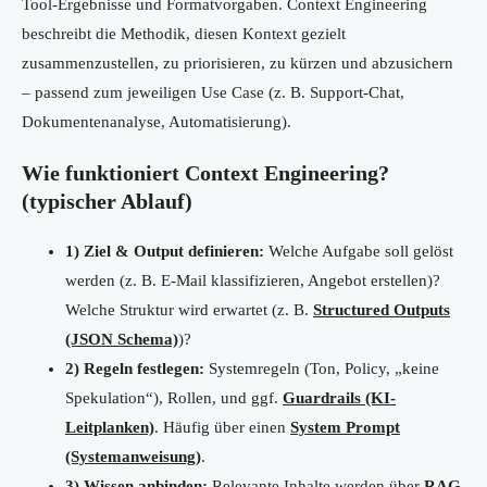
Tool-Ergebnisse und Formatvorgaben. Context Engineering
beschreibt die Methodik, diesen Kontext gezielt
zusammenzustellen, zu priorisieren, zu kürzen und abzusichern
– passend zum jeweiligen Use Case (z. B. Support-Chat,
Dokumentenanalyse, Automatisierung).
Wie funktioniert Context Engineering?
(typischer Ablauf)
1) Ziel & Output definieren:
Welche Aufgabe soll gelöst
werden (z. B. E-Mail klassifizieren, Angebot erstellen)?
Welche Struktur wird erwartet (z. B.
Structured Outputs
(JSON Schema)
)?
2) Regeln festlegen:
Systemregeln (Ton, Policy, „keine
Spekulation“), Rollen, und ggf.
Guardrails (KI-
Leitplanken)
. Häufig über einen
System Prompt
(Systemanweisung)
.
3) Wissen anbinden:
Relevante Inhalte werden über
RAG