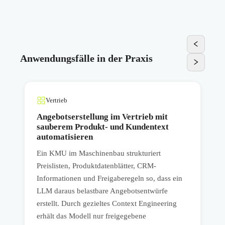
Anwendungsfälle in der Praxis
Vertrieb
Angebotserstellung im Vertrieb mit
sauberem Produkt- und Kundentext
automatisieren
Ein KMU im Maschinenbau strukturiert
E
Preislisten, Produktdatenblätter, CRM-
S
Informationen und Freigaberegeln so, dass ein
E
LLM daraus belastbare Angebotsentwürfe
e
e
erstellt. Durch gezieltes Context Engineering
p
erhält das Modell nur freigegebene
E