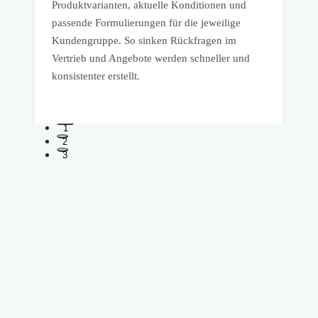
Produktvarianten, aktuelle Konditionen und
A
passende Formulierungen für die jeweilige
A
Kundengruppe. So sinken Rückfragen im
b
Vertrieb und Angebote werden schneller und
u
konsistenter erstellt.
1
2
3