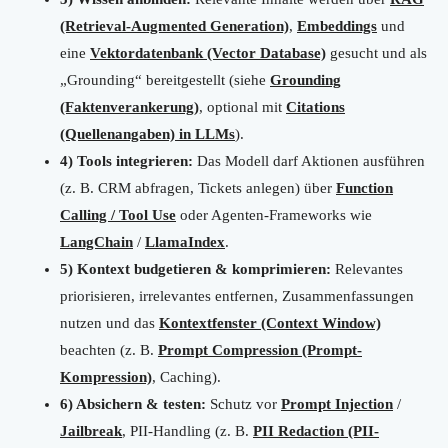
(Retrieval-Augmented Generation)
,
Embeddings
und
eine
Vektordatenbank (Vector Database)
gesucht und als
„Grounding“ bereitgestellt (siehe
Grounding
(Faktenverankerung)
, optional mit
Citations
(Quellenangaben) in LLMs
).
4) Tools integrieren:
Das Modell darf Aktionen ausführen
(z. B. CRM abfragen, Tickets anlegen) über
Function
Calling / Tool Use
oder Agenten-Frameworks wie
LangChain
/
LlamaIndex
.
5) Kontext budgetieren & komprimieren:
Relevantes
priorisieren, irrelevantes entfernen, Zusammenfassungen
nutzen und das
Kontextfenster (Context Window)
beachten (z. B.
Prompt Compression (Prompt-
Kompression)
, Caching).
6) Absichern & testen:
Schutz vor
Prompt Injection
/
Jailbreak
, PII-Handling (z. B.
PII Redaction (PII-