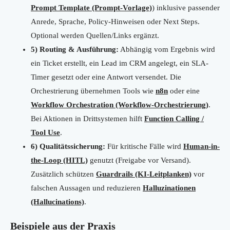
Prompt Template (Prompt-Vorlage)
) inklusive passender
Anrede, Sprache, Policy-Hinweisen oder Next Steps.
Optional werden Quellen/Links ergänzt.
5) Routing & Ausführung:
Abhängig vom Ergebnis wird
ein Ticket erstellt, ein Lead im CRM angelegt, ein SLA-
Timer gesetzt oder eine Antwort versendet. Die
Orchestrierung übernehmen Tools wie
n8n
oder eine
Workflow Orchestration (Workflow-Orchestrierung)
.
Bei Aktionen in Drittsystemen hilft
Function Calling /
Tool Use
.
6) Qualitätssicherung:
Für kritische Fälle wird
Human-in-
the-Loop (HITL)
genutzt (Freigabe vor Versand).
Zusätzlich schützen
Guardrails (KI-Leitplanken)
vor
falschen Aussagen und reduzieren
Halluzinationen
(Hallucinations)
.
Beispiele aus der Praxis