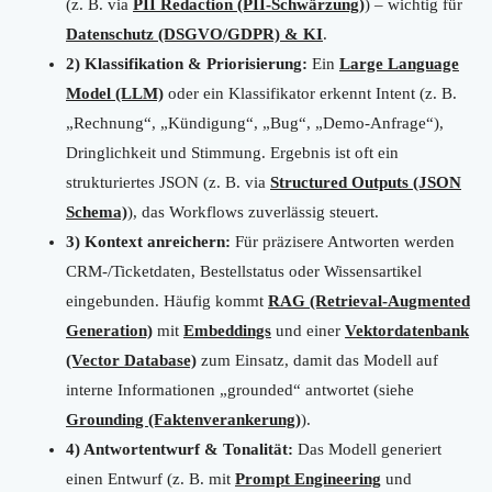
(z. B. via
PII Redaction (PII-Schwärzung)
) – wichtig für
Datenschutz (DSGVO/GDPR) & KI
.
2) Klassifikation & Priorisierung:
Ein
Large Language
Model (LLM)
oder ein Klassifikator erkennt Intent (z. B.
„Rechnung“, „Kündigung“, „Bug“, „Demo-Anfrage“),
Dringlichkeit und Stimmung. Ergebnis ist oft ein
strukturiertes JSON (z. B. via
Structured Outputs (JSON
Schema)
), das Workflows zuverlässig steuert.
3) Kontext anreichern:
Für präzisere Antworten werden
CRM-/Ticketdaten, Bestellstatus oder Wissensartikel
eingebunden. Häufig kommt
RAG (Retrieval-Augmented
Generation)
mit
Embeddings
und einer
Vektordatenbank
(Vector Database)
zum Einsatz, damit das Modell auf
interne Informationen „grounded“ antwortet (siehe
Grounding (Faktenverankerung)
).
4) Antwortentwurf & Tonalität:
Das Modell generiert
einen Entwurf (z. B. mit
Prompt Engineering
und