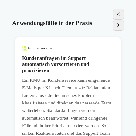
Anwendungsfälle in der Praxis
Kundenservice
Kundenanfragen im Support
automatisch vorsortieren und
priorisieren
E
Ein KMU im Kundenservice kann eingehende
M
E-Mails per KI nach Themen wie Reklamation,
A
Lieferstatus oder technisches Problem
d
klassifizieren und direkt an das passende Team
n
D
weiterleiten. Standardanfragen werden
w
automatisch beantwortet, während dringende
e
Fälle mit hoher Priorität markiert werden. So
D
sinken Reaktionszeiten und das Support-Team
A