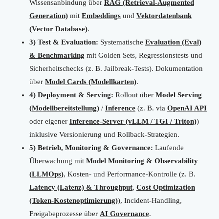
Wissensanbindung über
RAG (Retrieval-Augmented
Generation)
mit
Embeddings
und
Vektordatenbank
(Vector Database)
.
3) Test & Evaluation:
Systematische
Evaluation (Eval)
& Benchmarking
mit Golden Sets, Regressionstests und
Sicherheitschecks (z. B. Jailbreak-Tests). Dokumentation
über
Model Cards (Modellkarten)
.
4) Deployment & Serving:
Rollout über
Model Serving
(Modellbereitstellung)
/
Inference
(z. B. via
OpenAI API
oder eigener
Inference-Server (vLLM / TGI / Triton)
)
inklusive Versionierung und Rollback-Strategien.
5) Betrieb, Monitoring & Governance:
Laufende
Überwachung mit
Model Monitoring & Observability
(LLMOps)
, Kosten- und Performance-Kontrolle (z. B.
Latency (Latenz) & Throughput
,
Cost Optimization
(Token-Kostenoptimierung)
), Incident-Handling,
Freigabeprozesse über
AI Governance
.