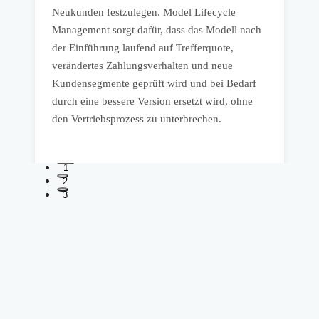
P
Neukunden festzulegen. Model Lifecycle
M
Management sorgt dafür, dass das Modell nach
k
der Einführung laufend auf Trefferquote,
f
verändertes Zahlungsverhalten und neue
P
Kundensegmente geprüft wird und bei Bedarf
s
durch eine bessere Version ersetzt wird, ohne
L
den Vertriebsprozess zu unterbrechen.
1
2
3