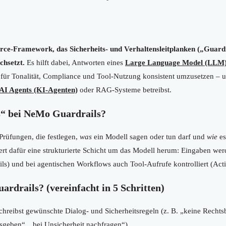
rce-Framework, das Sicherheits- und Verhaltensleitplanken („Guard
chsetzt.
Es hilft dabei, Antworten eines
Large Language Model (LLM
für Tonalität, Compliance und Tool-Nutzung konsistent umzusetzen – 
AI Agents (KI-Agenten)
oder RAG-Systeme betreibst.
s“ bei NeMo Guardrails?
Prüfungen, die festlegen,
was
ein Modell sagen oder tun darf und
wie
es
fert dafür eine strukturierte Schicht um das Modell herum: Eingaben wer
ls) und bei agentischen Workflows auch Tool-Aufrufe kontrolliert (Acti
rdrails? (vereinfacht in 5 Schritten)
hreibst gewünschte Dialog- und Sicherheitsregeln (z. B. „keine Rechts
geben“, „bei Unsicherheit nachfragen“).