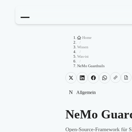
Home
/
Wissen
/
Was-ist
/
NeMo Guardrails
N
Allgemein
NeMo Guard
Open-Source-Framework für Sic