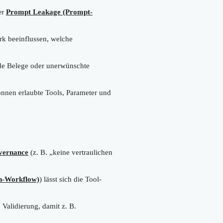
er
Prompt Leakage (Prompt-
k beeinflussen, welche
nde Belege oder unerwünschte
önnen erlaubte Tools, Parameter und
vernance
(z. B. „keine vertraulichen
n-Workflow)
) lässt sich die Tool-
Validierung, damit z. B.