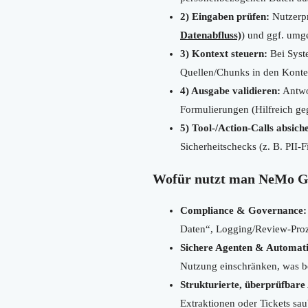
2) Eingaben prüfen:
Nutzerpr
Datenabfluss)
) und ggf. umge
3) Kontext steuern:
Bei Syst
Quellen/Chunks in den Konte
4) Ausgabe validieren:
Antwor
Formulierungen (Hilfreich g
5) Tool-/Action-Calls absich
Sicherheitschecks (z. B. PII-
Wofür nutzt man NeMo Gua
Compliance & Governance:
Daten“, Logging/Review-Proz
Sichere Agenten & Automat
Nutzung einschränken, was b
Strukturierte, überprüfbare
Extraktionen oder Tickets sa