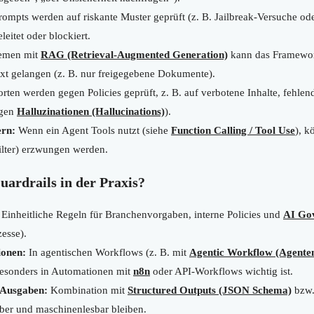
ompts werden auf riskante Muster geprüft (z. B. Jailbreak-Versuche od
leitet oder blockiert.
emen mit
RAG (Retrieval-Augmented Generation)
kann das Framewor
xt gelangen (z. B. nur freigegebene Dokumente).
ten werden gegen Policies geprüft, z. B. auf verbotene Inhalte, fehle
egen
Halluzinationen (Hallucinations)
).
ern:
Wenn ein Agent Tools nutzt (siehe
Function Calling / Tool Use
), k
Filter) erzwungen werden.
rdrails in der Praxis?
Einheitliche Regeln für Branchenvorgaben, interne Policies und
AI Go
esse).
ionen:
In agentischen Workflows (z. B. mit
Agentic Workflow (Agente
esonders in Automationen mit
n8n
oder API-Workflows wichtig ist.
 Ausgaben:
Kombination mit
Structured Outputs (JSON Schema)
bzw. 
uber und maschinenlesbar bleiben.