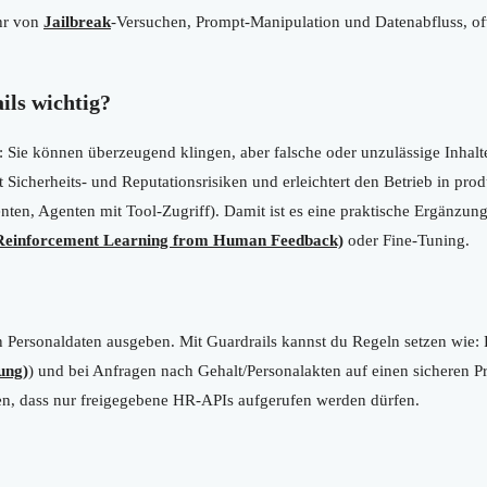
r von
Jailbreak
-Versuchen, Prompt-Manipulation und Datenabfluss, o
ls wichtig?
: Sie können überzeugend klingen, aber falsche oder unzulässige Inha
rt Sicherheits- und Reputationsrisiken und erleichtert den Betrieb in p
tenten, Agenten mit Tool-Zugriff). Damit ist es eine praktische Ergänz
einforcement Learning from Human Feedback)
oder Fine-Tuning.
n Personaldaten ausgeben. Mit Guardrails kannst du Regeln setzen wie: 
ung)
) und bei Anfragen nach Gehalt/Personalakten auf einen sicheren P
en, dass nur freigegebene HR-APIs aufgerufen werden dürfen.