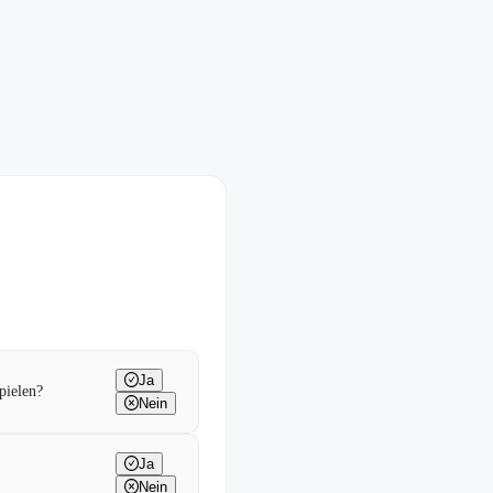
Ja
pielen?
Nein
Ja
Nein