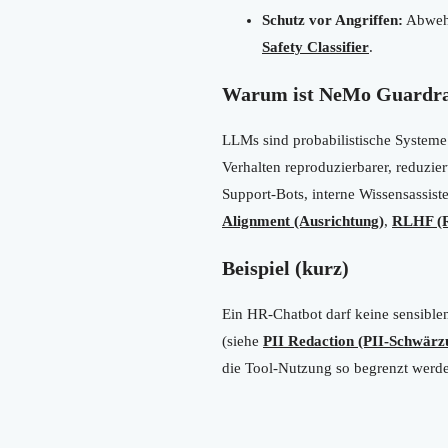
Schutz vor Angriffen:
Abweh
Safety Classifier
.
Warum ist NeMo Guardrai
LLMs sind probabilistische Systeme
Verhalten reproduzierbarer, reduzie
Support-Bots, interne Wissensassis
Alignment (Ausrichtung)
,
RLHF (R
Beispiel (kurz)
Ein HR-Chatbot darf keine sensible
(siehe
PII Redaction (PII-Schwärz
die Tool-Nutzung so begrenzt werd