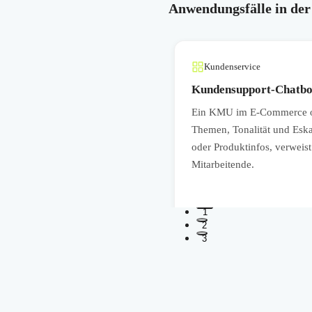
Anwendungsfälle in der
Kundenservice
Kundensupport-Chatbot
Mail-Assistenten auf zulässige
Ein KMU im E-Commerce ode
se oder Terminoptionen nennen,
Themen, Tonalität und Eska
ragsinhalte ausgeben.
oder Produktinfos, verweis
Mitarbeitende.
1
2
3