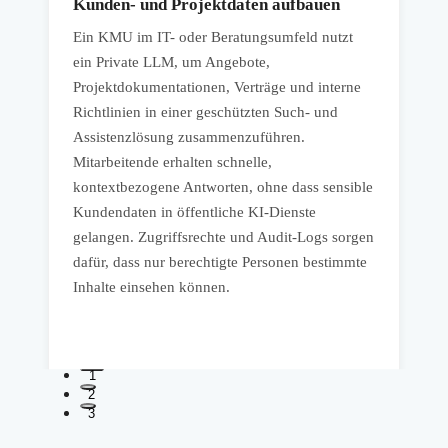
Kunden- und Projektdaten aufbauen
Ein KMU im IT- oder Beratungsumfeld nutzt
E
ein Private LLM, um Angebote,
P
Projektdokumentationen, Verträge und interne
S
Richtlinien in einer geschützten Such- und
E
r
Assistenzlösung zusammenzuführen.
z
Mitarbeitende erhalten schnelle,
L
kontextbezogene Antworten, ohne dass sensible
Kundendaten in öffentliche KI-Dienste
i
gelangen. Zugriffsrechte und Audit-Logs sorgen
b
dafür, dass nur berechtigte Personen bestimmte
C
Inhalte einsehen können.
e
1
2
3