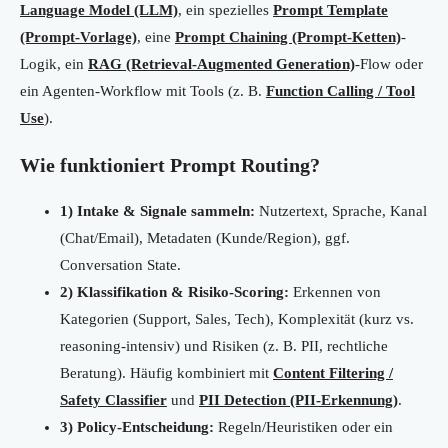
Language Model (LLM)
, ein spezielles
Prompt Template
(Prompt-Vorlage)
, eine
Prompt Chaining (Prompt-Ketten)
-
Logik, ein
RAG (Retrieval-Augmented Generation)
-Flow oder
ein Agenten-Workflow mit Tools (z. B.
Function Calling / Tool
Use
).
Wie funktioniert Prompt Routing?
1) Intake & Signale sammeln:
Nutzertext, Sprache, Kanal
(Chat/Email), Metadaten (Kunde/Region), ggf.
Conversation State.
2) Klassifikation & Risiko-Scoring:
Erkennen von
Kategorien (Support, Sales, Tech), Komplexität (kurz vs.
reasoning-intensiv) und Risiken (z. B. PII, rechtliche
Beratung). Häufig kombiniert mit
Content Filtering /
Safety Classifier
und
PII Detection (PII-Erkennung)
.
3) Policy-Entscheidung:
Regeln/Heuristiken oder ein