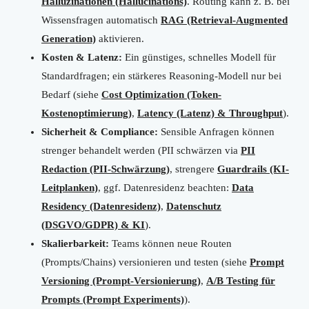
Halluzinationen (Hallucinations)
. Routing kann z. B. bei
Wissensfragen automatisch
RAG (Retrieval-Augmented
Generation)
aktivieren.
Kosten & Latenz:
Ein günstiges, schnelles Modell für
Standardfragen; ein stärkeres Reasoning-Modell nur bei
Bedarf (siehe
Cost Optimization (Token-
Kostenoptimierung)
,
Latency (Latenz) & Throughput
).
Sicherheit & Compliance:
Sensible Anfragen können
strenger behandelt werden (PII schwärzen via
PII
Redaction (PII-Schwärzung)
, strengere
Guardrails (KI-
Leitplanken)
, ggf. Datenresidenz beachten:
Data
Residency (Datenresidenz)
,
Datenschutz
(DSGVO/GDPR) & KI
).
Skalierbarkeit:
Teams können neue Routen
(Prompts/Chains) versionieren und testen (siehe
Prompt
Versioning (Prompt-Versionierung)
,
A/B Testing für
Prompts (Prompt Experiments)
).