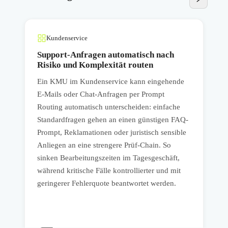
Kundenservice
Support-Anfragen automatisch nach
Risiko und Komplexität routen
Ein KMU im Kundenservice kann eingehende
E
E-Mails oder Chat-Anfragen per Prompt
A
Routing automatisch unterscheiden: einfache
a
Standardfragen gehen an einen günstigen FAQ-
u
Prompt, Reklamationen oder juristisch sensible
i
Anliegen an eine strengere Prüf-Chain. So
A
sinken Bearbeitungszeiten im Tagesgeschäft,
S
während kritische Fälle kontrollierter und mit
geringerer Fehlerquote beantwortet werden.
A
W