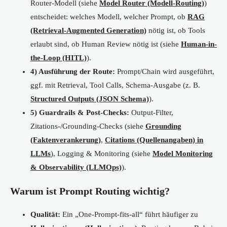
Router-Modell (siehe
Model Router (Modell-Routing)
)
entscheidet: welches Modell, welcher Prompt, ob
RAG
(Retrieval-Augmented Generation)
nötig ist, ob Tools
erlaubt sind, ob Human Review nötig ist (siehe
Human-in-
the-Loop (HITL)
).
4) Ausführung der Route:
Prompt/Chain wird ausgeführt,
ggf. mit Retrieval, Tool Calls, Schema-Ausgabe (z. B.
Structured Outputs (JSON Schema)
).
5) Guardrails & Post-Checks:
Output-Filter,
Zitations-/Grounding-Checks (siehe
Grounding
(Faktenverankerung)
,
Citations (Quellenangaben) in
LLMs
), Logging & Monitoring (siehe
Model Monitoring
& Observability (LLMOps)
).
Warum ist Prompt Routing wichtig?
Qualität:
Ein „One-Prompt-fits-all“ führt häufiger zu