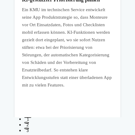
Ein KMU im technischen Service entwickelt
E
seine App Produktstrategie so, dass Monteure
V
vor Ort Einsatzdaten, Fotos und Checklisten
e
mobil erfassen können. KI-Funktionen werden
A
gezielt dort eingeplant, wo sie sofort Nutzen
b
stiften: etwa bei der Priorisierung von
s
Störungen, der automatischen Kategorisierung
S
von Schäden und der Vorbereitung von
Ersatzteilbedarf. So entstehen klare
Entwicklungsstufen statt einer überladenen App
n
mit zu vielen Features.
I
U
1
2
3