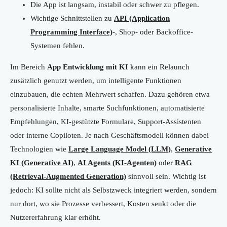
Die App ist langsam, instabil oder schwer zu pflegen.
Wichtige Schnittstellen zu
API (Application
Programming Interface)
-, Shop- oder Backoffice-
Systemen fehlen.
Im Bereich
App Entwicklung mit KI
kann ein Relaunch
zusätzlich genutzt werden, um intelligente Funktionen
einzubauen, die echten Mehrwert schaffen. Dazu gehören etwa
personalisierte Inhalte, smarte Suchfunktionen, automatisierte
Empfehlungen, KI-gestützte Formulare, Support-Assistenten
oder interne Copiloten. Je nach Geschäftsmodell können dabei
Technologien wie
Large Language Model (LLM)
,
Generative
KI (Generative AI)
,
AI Agents (KI-Agenten)
oder
RAG
(Retrieval-Augmented Generation)
sinnvoll sein. Wichtig ist
jedoch: KI sollte nicht als Selbstzweck integriert werden, sondern
nur dort, wo sie Prozesse verbessert, Kosten senkt oder die
Nutzererfahrung klar erhöht.