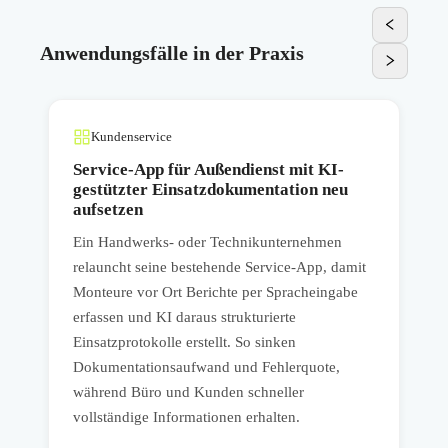
Anwendungsfälle in der Praxis
Kundenservice
m
Service-App für Außendienst mit KI-
gestützter Einsatzdokumentation neu
aufsetzen
E
Ein Handwerks- oder Technikunternehmen
v
de
relauncht seine bestehende Service-App, damit
A
n
Monteure vor Ort Berichte per Spracheingabe
erfassen und KI daraus strukturierte
m
Einsatzprotokolle erstellt. So sinken
u
Dokumentationsaufwand und Fehlerquote,
G
t
während Büro und Kunden schneller
a
vollständige Informationen erhalten.
A