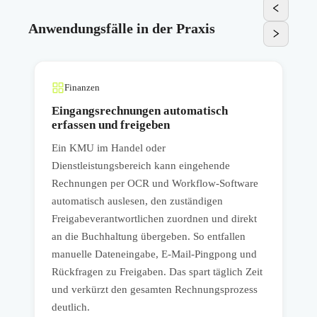
Anwendungsfälle in der Praxis
Finanzen
Eingangsrechnungen automatisch
erfassen und freigeben
Ein KMU im Handel oder
I
Dienstleistungsbereich kann eingehende
K
Rechnungen per OCR und Workflow-Software
automatisch auslesen, den zuständigen
d
,
Freigabeverantwortlichen zuordnen und direkt
w
an die Buchhaltung übergeben. So entfallen
E
manuelle Dateneingabe, E-Mail-Pingpong und
d
Rückfragen zu Freigaben. Das spart täglich Zeit
G
und verkürzt den gesamten Rechnungsprozess
e
deutlich.