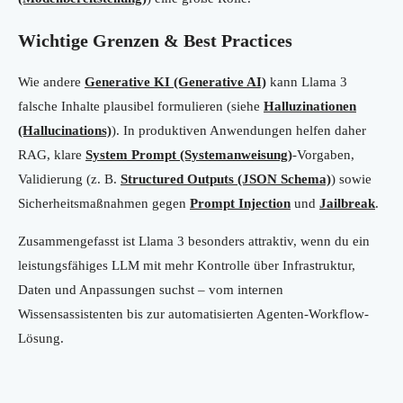
Wichtige Grenzen & Best Practices
Wie andere
Generative KI (Generative AI)
kann Llama 3
falsche Inhalte plausibel formulieren (siehe
Halluzinationen
(Hallucinations)
). In produktiven Anwendungen helfen daher
RAG, klare
System Prompt (Systemanweisung)
-Vorgaben,
Validierung (z. B.
Structured Outputs (JSON Schema)
) sowie
Sicherheitsmaßnahmen gegen
Prompt Injection
und
Jailbreak
.
Zusammengefasst ist Llama 3 besonders attraktiv, wenn du ein
leistungsfähiges LLM mit mehr Kontrolle über Infrastruktur,
Daten und Anpassungen suchst – vom internen
Wissensassistenten bis zur automatisierten Agenten-Workflow-
Lösung.