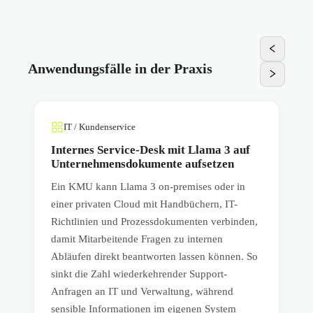
Anwendungsfälle in der Praxis
IT / Kundenservice
Internes Service-Desk mit Llama 3 auf
Unternehmensdokumente aufsetzen
Ein KMU kann Llama 3 on-premises oder in
E
einer privaten Cloud mit Handbüchern, IT-
3
Richtlinien und Prozessdokumenten verbinden,
A
damit Mitarbeitende Fragen zu internen
A
Abläufen direkt beantworten lassen können. So
A
sinkt die Zahl wiederkehrender Support-
s
Anfragen an IT und Verwaltung, während
k
sensible Informationen im eigenen System