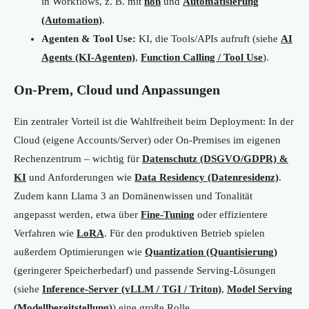
in Workflows, z. B. mit
n8n
und
Automatisierung
(Automation)
.
Agenten & Tool Use:
KI, die Tools/APIs aufruft (siehe
AI
Agents (KI-Agenten)
,
Function Calling / Tool Use
).
On-Prem, Cloud und Anpassungen
Ein zentraler Vorteil ist die Wahlfreiheit beim Deployment: In der
Cloud (eigene Accounts/Server) oder On-Premises im eigenen
Rechenzentrum – wichtig für
Datenschutz (DSGVO/GDPR) &
KI
und Anforderungen wie
Data Residency (Datenresidenz)
.
Zudem kann Llama 3 an Domänenwissen und Tonalität
angepasst werden, etwa über
Fine-Tuning
oder effizientere
Verfahren wie
LoRA
. Für den produktiven Betrieb spielen
außerdem Optimierungen wie
Quantization (Quantisierung)
(geringerer Speicherbedarf) und passende Serving-Lösungen
(siehe
Inference-Server (vLLM / TGI / Triton)
,
Model Serving
(Modellbereitstellung)
) eine große Rolle.