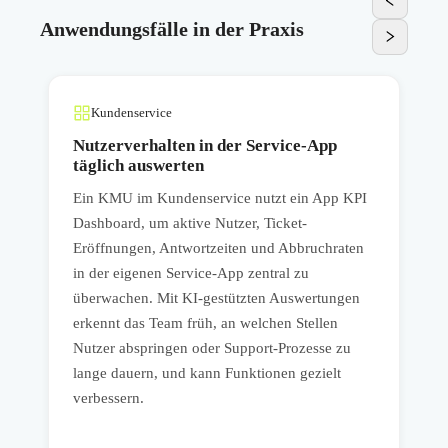
Anwendungsfälle in der Praxis
Kundenservice
Nutzerverhalten in der Service-App
täglich auswerten
I
Ein KMU im Kundenservice nutzt ein App KPI
E
Dashboard, um aktive Nutzer, Ticket-
A
Eröffnungen, Antwortzeiten und Abbruchraten
v
in der eigenen Service-App zentral zu
H
en
überwachen. Mit KI-gestützten Auswertungen
T
erkennt das Team früh, an welchen Stellen
A
Nutzer abspringen oder Support-Prozesse zu
A
lange dauern, und kann Funktionen gezielt
w
verbessern.
V